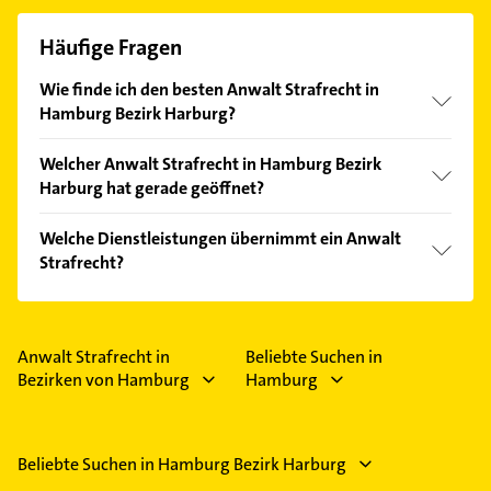
Häufige Fragen
Wie finde ich den besten Anwalt Strafrecht in
Hamburg Bezirk Harburg?
Vergleichen Sie alle Anbieter anhand echter
Welcher Anwalt Strafrecht in Hamburg Bezirk
Kundenmeinungen und profitieren Sie von den
Harburg hat gerade geöffnet?
Empfehlungen. Die Suchergebnisse können Sie sich
einfach nach
Bewertungen
sortiert anzeigen lassen.
Im Anbieter-Bereich finden Sie alle
Öffnungszeiten
.
Welche Dienstleistungen übernimmt ein Anwalt
Bitte beachten Sie, dass diese an Sonn- und
Strafrecht?
Feiertagen abweichen können.
Folgende Leistungen werden angeboten:
Betäubungsmittelrecht, Jugendstrafrecht, Straf-
und Strafverfahrensrecht, Strafverteidigung und
Anwalt Strafrecht in
Beliebte Suchen in
Fachanwalt für Strafrecht.
Bezirken von Hamburg
Hamburg
Beliebte Suchen in Hamburg Bezirk Harburg