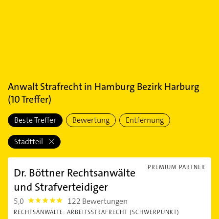
Anwalt Strafrecht
in
Hamburg Bezirk Harburg
(
10
Treffer)
Beste Treffer
Bewertung
Entfernung
Stadtteil
PREMIUM PARTNER
Dr. Böttner Rechtsanwälte
und Strafverteidiger
5,0
122 Bewertungen
5.0
RECHTSANWÄLTE: ARBEITSSTRAFRECHT (SCHWERPUNKT)