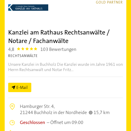
GOLD PARTNER
Kanzlei am Rathaus Rechtsanwälte /
Notare / Fachanwälte
4,8
103 Bewertungen
4.8
RECHTSANWÄLTE
Unsere Kanzlei in Buchholz Die Kanzlei wurde im Jahre 1961 von
Herrn Rechtsanwalt und Notar Fritz...
E-Mail
Hamburger Str. 4,
21244 Buchholz in der Nordheide
15,7 km
Geschlossen
–
Öffnet um 09:00