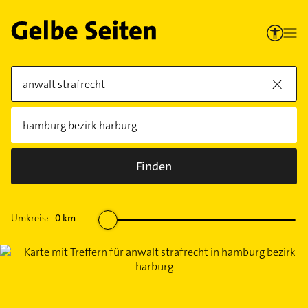
Finden
Umkreis:
0
km