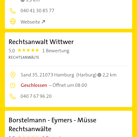
040 41 30 85 77
Webseite
Rechtsanwalt Wittwer
5,0
1 Bewertung
5.0
RECHTSANWÄLTE
Sand 35,
21073 Hamburg
(Harburg)
2,2 km
Geschlossen
–
Öffnet um 08:00
040 7 67 96 20
Borstelmann - Eymers - Müsse
Rechtsanwälte