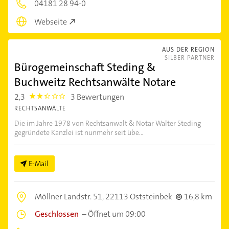
04181 28 94-0
Webseite
AUS DER REGION
SILBER PARTNER
Bürogemeinschaft Steding &
Buchweitz Rechtsanwälte Notare
2,3
3 Bewertungen
2.3
RECHTSANWÄLTE
Die im Jahre 1978 von Rechtsanwalt & Notar Walter Steding
gegründete Kanzlei ist nunmehr seit übe...
E-Mail
Möllner Landstr. 51,
22113 Oststeinbek
16,8 km
Geschlossen
–
Öffnet um 09:00