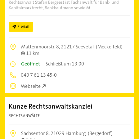
Rechtsanwalt Stefan Bergeest ist Fachanwalt für Bank- und
Kapitalmarktrecht, Bankkaufmann sowie M...
E-Mail
Mattenmoorstr. 8,
21217 Seevetal
(Meckelfeld)
11 km
Geöffnet
–
Schließt um 13:00
040 7 61 13 45-0
Webseite
Kunze Rechtsanwaltskanzlei
RECHTSANWÄLTE
Sachsentor 8,
21029 Hamburg
(Bergedorf)