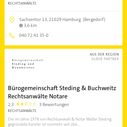
RECHTSANWÄLTE
Sachsentor 13,
21029 Hamburg
(Bergedorf)
3,6 km
040 72 41 35-0
AUS DER REGION
SILBER PARTNER
Bürogemeinschaft Steding & Buchweitz
Rechtsanwälte Notare
2,3
3 Bewertungen
2.3
RECHTSANWÄLTE
Die im Jahre 1978 von Rechtsanwalt & Notar Walter Steding
gegründete Kanzlei ist nunmehr seit übe...