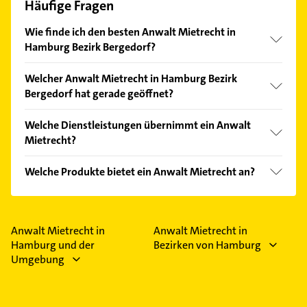
Häufige Fragen
Wie finde ich den besten Anwalt Mietrecht in
Hamburg Bezirk Bergedorf?
Vergleichen Sie alle Anbieter anhand echter
Welcher Anwalt Mietrecht in Hamburg Bezirk
Kundenmeinungen und profitieren Sie von den
Bergedorf hat gerade geöffnet?
Empfehlungen. Die Suchergebnisse können Sie sich
einfach nach
Bewertungen
sortiert anzeigen lassen.
Im Anbieter-Bereich finden Sie alle
Öffnungszeiten
.
Welche Dienstleistungen übernimmt ein Anwalt
Bitte beachten Sie, dass diese an Sonn- und
Mietrecht?
Feiertagen abweichen können.
Folgende Leistungen werden angeboten:
Welche Produkte bietet ein Anwalt Mietrecht an?
Rechtsberatung, Vertretung vor Gericht,
Arbeitsrecht Schwerpunkt, Mietrecht und
Das Angebot umfasst unter anderem Testament.
Verkehrsrecht.
Anwalt Mietrecht in
Anwalt Mietrecht in
Hamburg und der
Bezirken von Hamburg
Umgebung