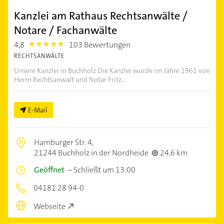
Kanzlei am Rathaus Rechtsanwälte /
Notare / Fachanwälte
4,8
103 Bewertungen
4.8
RECHTSANWÄLTE
Unsere Kanzlei in Buchholz Die Kanzlei wurde im Jahre 1961 von
Herrn Rechtsanwalt und Notar Fritz...
E-Mail
Hamburger Str. 4,
21244 Buchholz in der Nordheide
24,6 km
Geöffnet
–
Schließt um 13:00
04181 28 94-0
Webseite