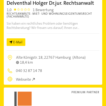
Delventhal Holger Dr.jur. Rechtsanwalt
1,0
1 Bewertung
1.0
RECHTSANWÄLTE: MIET- UND WOHNUNGSEIGENTUMSRECHT
(FACHANWÄLTE)
Sie haben ein rechtliches Problem oder benötigen
Rechtsberatung? Wir freuen uns darauf, Ihnen zur...
E-Mail
Alte Königstr. 18,
22767 Hamburg
(Altona)
18,4 km
040 32 87 14 78
Webseite
PREMIUM PARTNER