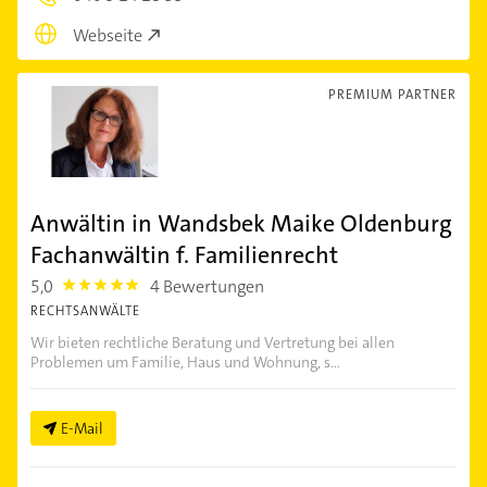
Webseite
PREMIUM PARTNER
Anwältin in Wandsbek Maike Oldenburg
Fachanwältin f. Familienrecht
5,0
4 Bewertungen
5.0
RECHTSANWÄLTE
Wir bieten rechtliche Beratung und Vertretung bei allen
Problemen um Familie, Haus und Wohnung, s...
E-Mail