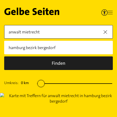
Finden
Umkreis:
0
km