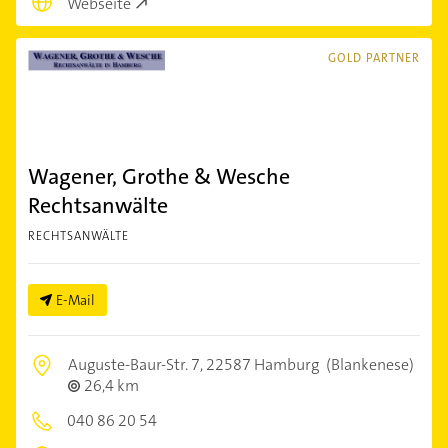
Webseite
GOLD PARTNER
Wagener, Grothe & Wesche
Rechtsanwälte
RECHTSANWÄLTE
E-Mail
Auguste-Baur-Str. 7,
22587 Hamburg
(Blankenese)
26,4 km
040 86 20 54