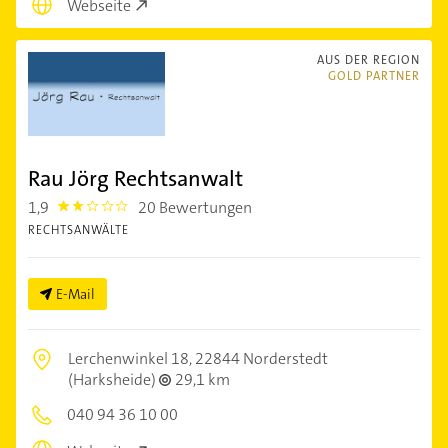
Webseite
AUS DER REGION
GOLD PARTNER
Rau Jörg Rechtsanwalt
1,9
20 Bewertungen
1.9
RECHTSANWÄLTE
E-Mail
Lerchenwinkel 18,
22844 Norderstedt
(Harksheide)
29,1 km
040 94 36 10 00