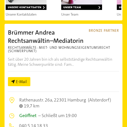
Unsere Kontaktdaten
Unser Team
Unsere
Brümmer Andrea
BRONZE PARTNER
Rechtsanwältin–Mediatorin
RECHTSANWÄLTE: MIET- UND WOHNUNGSEIGENTUMSRECHT
(SCHWERPUNKT)
Seit über 20 Jahren bin ich als selbstständige Rechtsanwältin
tätig. Meine Schwerpunkte sind: Fam...
E-Mail
Rathenaustr. 26a,
22301 Hamburg
(Alsterdorf)
19,7 km
Geöffnet
–
Schließt um 19:00
040 5 14 18 33