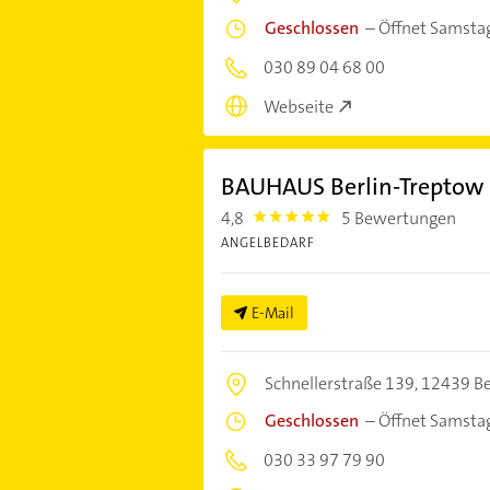
Geschlossen
–
Öffnet Samsta
030 89 04 68 00
Webseite
BAUHAUS Berlin-Treptow
4,8
5 Bewertungen
4.8
ANGELBEDARF
E-Mail
Schnellerstraße 139,
12439 Be
Geschlossen
–
Öffnet Samsta
030 33 97 79 90