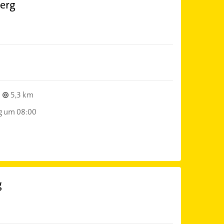
erg
5,3 km
g um 08:00
g