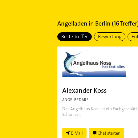
Angelladen
in
Berlin
(
16
Treffer
Beste Treffer
Bewertung
En
Alexander Koss
ANGELBEDARF
Das Angelhaus Koss ist ein Fachgeschäft
Schon se...
E-Mail
Chat starten