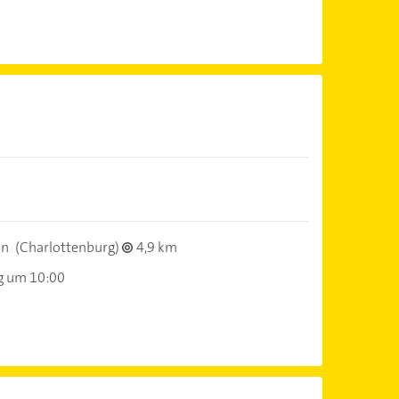
n
in
(Charlottenburg)
4,9 km
g um 10:00