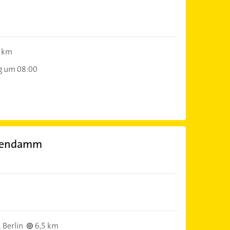
1 km
g um 08:00
stendamm
 Berlin
6,5 km