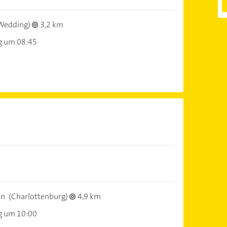
Wedding)
3,2 km
g um 08:45
n
in
(Charlottenburg)
4,9 km
g um 10:00