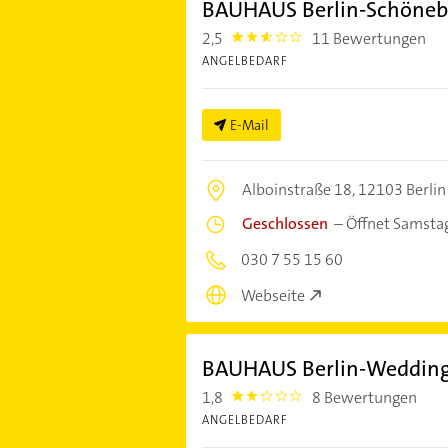
BAUHAUS Berlin-Schöneb
2,5
11 Bewertungen
2.5
ANGELBEDARF
E-Mail
Alboinstraße 18,
12103 Berlin
Geschlossen
–
Öffnet Samsta
030 7 55 15 60
Webseite
BAUHAUS Berlin-Weddin
1,8
8 Bewertungen
1.8000001
ANGELBEDARF