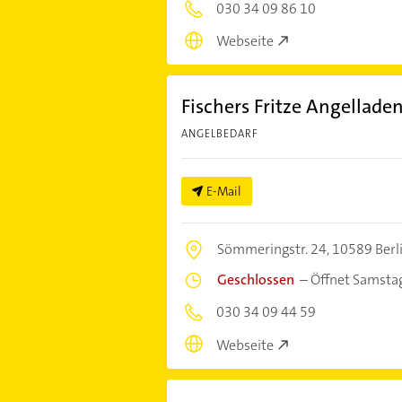
030 34 09 86 10
Webseite
Fischers Fritze Angellade
ANGELBEDARF
E-Mail
Sömmeringstr. 24,
10589 Berl
Geschlossen
–
Öffnet Samsta
030 34 09 44 59
Webseite