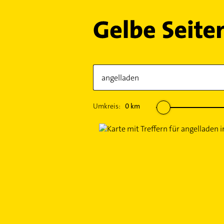
Umkreis:
0
km