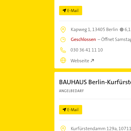
E-Mail
Kapweg 1,
13405 Berlin
6,
Geschlossen
–
Öffnet Samsta
030 36 41 11 10
Webseite
BAUHAUS Berlin-Kurfür
ANGELBEDARF
E-Mail
Kurfürstendamm 129a,
10711