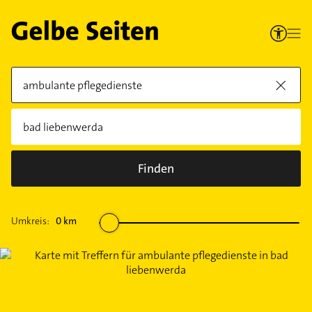
Finden
Umkreis:
0
km