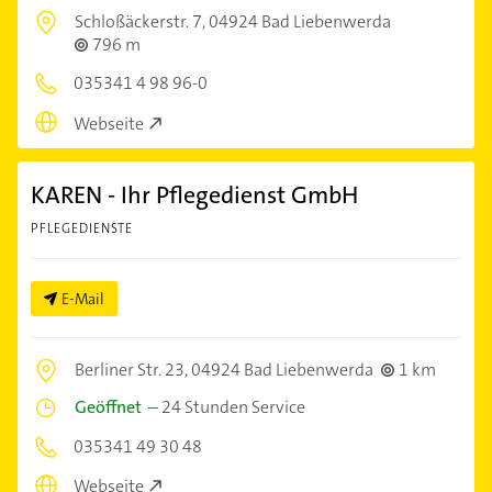
Schloßäckerstr. 7,
04924 Bad Liebenwerda
796 m
035341 4 98 96-0
Webseite
KAREN - Ihr Pflegedienst GmbH
PFLEGEDIENSTE
E-Mail
Berliner Str. 23,
04924 Bad Liebenwerda
1 km
Geöffnet
–
24 Stunden Service
035341 49 30 48
Webseite