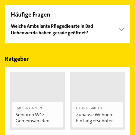
Häufige Fragen
Welche Ambulante Pflegedienste in Bad
Liebenwerda haben gerade geöffnet?
Im Anbieter-Bereich finden Sie alle
Öffnungszeiten
.
Bitte beachten Sie, dass diese an Sonn- und
Feiertagen abweichen können.
Ratgeber
HAUS & GARTEN
HAUS & GARTEN
Senioren WG:
Zuhause Wohnen:
Gemeinsam den
Ein lang ersehnter...
Alltag...