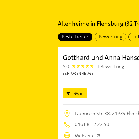
Altenheime
in
Flensburg
(
32
Tr
Beste Treffer
Bewertung
En
Gotthard und Anna Hanse
5,0
1 Bewertung
5.0
SENIORENHEIME
E-Mail
Duburger Str. 88,
24939 Flens
0461 8 12 22 50
Webseite