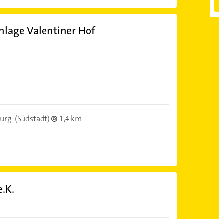
lage Valentiner Hof
urg
(Südstadt)
1,4 km
e.K.