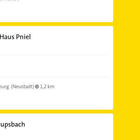
 Haus Pniel
burg
(Neustadt)
1,2 km
rupsbach