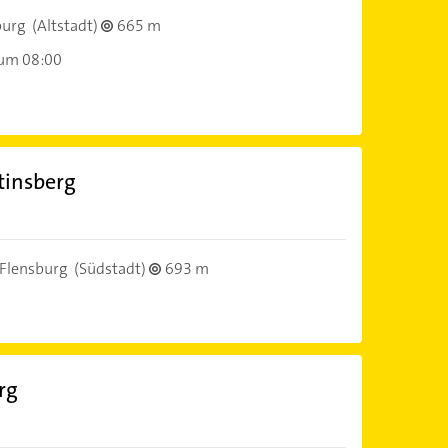
burg
(Altstadt)
665 m
 um 08:00
tinsberg
Flensburg
(Südstadt)
693 m
rg