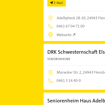
E-Mail
Adelbyheck 28-30,
24943 Fle
0461 67 04 71 00
Webseite
DRK Schwesternschaft El
SENIORENHEIME
Mürwiker Str. 2,
24943 Flensb
0461 3 14 40-0
Seniorenheim Haus Adel