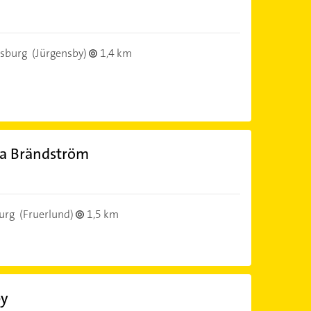
nsburg
(Jürgensby)
1,4 km
sa Brändström
urg
(Fruerlund)
1,5 km
by