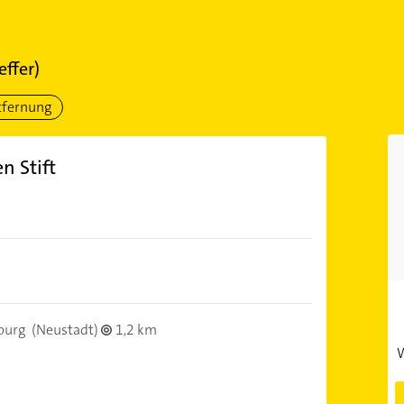
effer)
tfernung
n Stift
burg
(Neustadt)
1,2 km
W