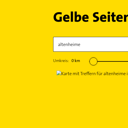
Umkreis:
0
km