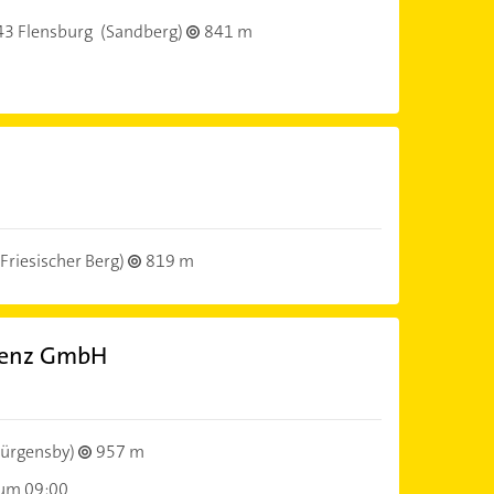
3 Flensburg
(Sandberg)
841 m
Friesischer Berg)
819 m
idenz GmbH
Jürgensby)
957 m
 um 09:00