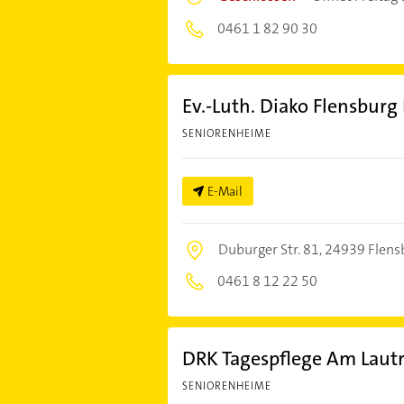
0461 1 82 90 30
Ev.-Luth. Diako Flensburg
SENIORENHEIME
E-Mail
Duburger Str. 81,
24939 Flens
0461 8 12 22 50
DRK Tagespflege Am Laut
SENIORENHEIME