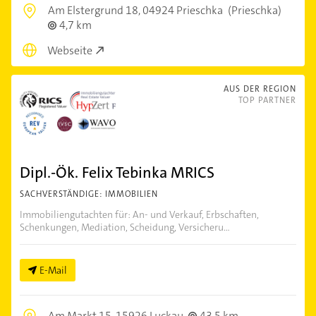
Am Elstergrund 18,
04924 Prieschka
(Prieschka)
4,7 km
Webseite
AUS DER REGION
TOP PARTNER
Dipl.-Ök. Felix Tebinka MRICS
SACHVERSTÄNDIGE: IMMOBILIEN
Immobiliengutachten für: An- und Verkauf, Erbschaften,
Schenkungen, Mediation, Scheidung, Versicheru...
E-Mail
Am Markt 15,
15926 Luckau
43,5 km