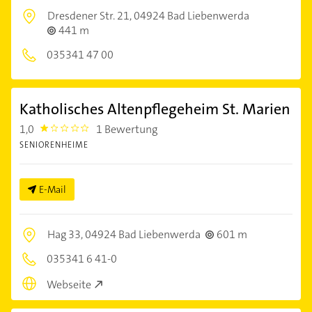
Dresdener Str. 21,
04924 Bad Liebenwerda
441 m
035341 47 00
Katholisches Altenpflegeheim St. Marien
1,0
1 Bewertung
1.0
SENIORENHEIME
E-Mail
Hag 33,
04924 Bad Liebenwerda
601 m
035341 6 41-0
Webseite