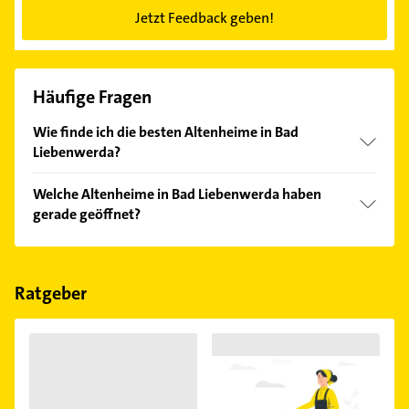
Jetzt Feedback geben!
Häufige Fragen
Wie finde ich die besten Altenheime in Bad
Liebenwerda?
Vergleichen Sie alle Anbieter anhand echter
Welche Altenheime in Bad Liebenwerda haben
Kundenmeinungen und profitieren Sie von den
gerade geöffnet?
Empfehlungen. Die Suchergebnisse können Sie sich
einfach nach
Bewertungen
sortiert anzeigen lassen.
Im Anbieter-Bereich finden Sie alle
Öffnungszeiten
.
Bitte beachten Sie, dass diese an Sonn- und
Feiertagen abweichen können.
Ratgeber