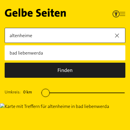
Finden
Umkreis:
0
km