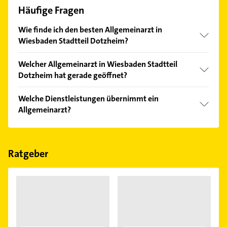
Häufige Fragen
Wie finde ich den besten Allgemeinarzt in
Wiesbaden Stadtteil Dotzheim?
Vergleichen Sie alle Anbieter anhand echter
Welcher Allgemeinarzt in Wiesbaden Stadtteil
Kundenmeinungen und profitieren Sie von den
Dotzheim hat gerade geöffnet?
Empfehlungen. Die Suchergebnisse können Sie sich
einfach nach
Bewertungen
sortiert anzeigen lassen.
Im Anbieter-Bereich finden Sie alle
Öffnungszeiten
.
Welche Dienstleistungen übernimmt ein
Bitte beachten Sie, dass diese an Sonn- und
Allgemeinarzt?
Feiertagen abweichen können.
Folgende Leistungen werden angeboten:
Allgemeinmedizin.
Ratgeber