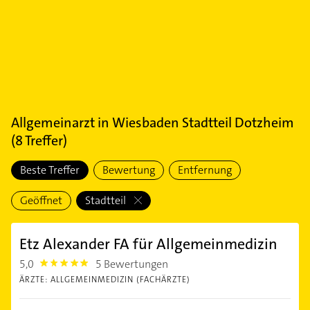
Allgemeinarzt
in
Wiesbaden Stadtteil Dotzheim
(
8
Treffer)
Beste Treffer
Bewertung
Entfernung
Geöffnet
Stadtteil
Etz Alexander FA für Allgemeinmedizin
5,0
5 Bewertungen
5.0
ÄRZTE: ALLGEMEINMEDIZIN (FACHÄRZTE)