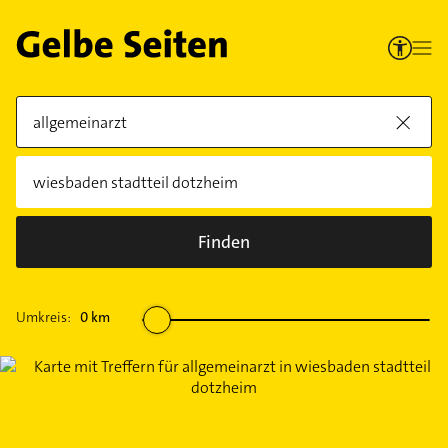
Finden
Umkreis:
0
km