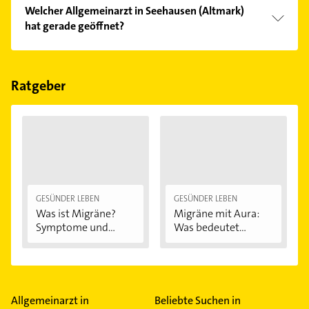
Welcher Allgemeinarzt in Seehausen (Altmark)
hat gerade geöffnet?
Im Anbieter-Bereich finden Sie alle
Öffnungszeiten
.
Bitte beachten Sie, dass diese an Sonn- und
Feiertagen abweichen können.
Ratgeber
GESÜNDER LEBEN
GESÜNDER LEBEN
Was ist Migräne?
Migräne mit Aura:
Symptome und...
Was bedeutet...
Allgemeinarzt in
Beliebte Suchen in