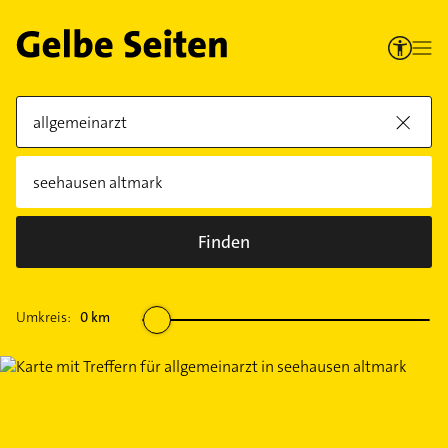
Finden
Umkreis:
0
km