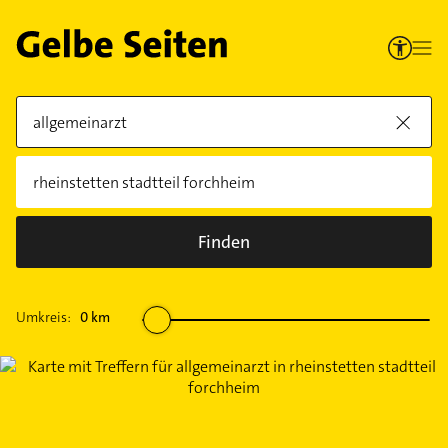
Finden
Umkreis:
0
km