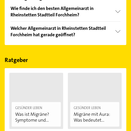
Wie finde ich den besten Allgemeinarzt in
Rheinstetten Stadtteil Forchheim?
Vergleichen Sie alle Anbieter anhand echter
Welcher Allgemeinarzt in Rheinstetten Stadtteil
Kundenmeinungen und profitieren Sie von den
Forchheim hat gerade geöffnet?
Empfehlungen. Die Suchergebnisse können Sie sich
einfach nach
Bewertungen
sortiert anzeigen lassen.
Im Anbieter-Bereich finden Sie alle
Öffnungszeiten
.
Bitte beachten Sie, dass diese an Sonn- und
Feiertagen abweichen können.
Ratgeber
GESÜNDER LEBEN
GESÜNDER LEBEN
Was ist Migräne?
Migräne mit Aura:
Symptome und...
Was bedeutet...