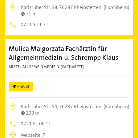
Karlsruher Str. 38,
76287 Rheinstetten
(Forchheim)
71 m
0721 5 11 71
Mulica Malgorzata Fachärztin für
Allgemeinmedizin u. Schrempp Klaus
ÄRZTE: ALLGEMEINMEDIZIN (FACHÄRZTE)
E-Mail
Karlsruher Str. 54,
76287 Rheinstetten
(Forchheim)
199 m
0721 51 00 11
Webseite