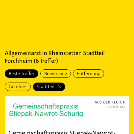
Allgemeinarzt
in
Rheinstetten Stadtteil
Forchheim
(
6
Treffer)
Beste Treffer
Bewertung
Entfernung
Geöffnet
Stadtteil
AUS DER REGION
ECONOMY
Gemeinschaftspraxis Stiepak-Nawrot-