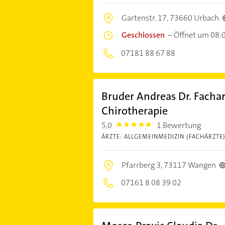
Gartenstr. 17,
73660 Urbach
Geschlossen
–
Öffnet um 08:
07181 88 67 88
Bruder Andreas Dr. Facha
Chirotherapie
5,0
1 Bewertung
5.0
ÄRZTE: ALLGEMEINMEDIZIN (FACHÄRZTE
Pfarrberg 3,
73117 Wangen
07161 8 08 39 02