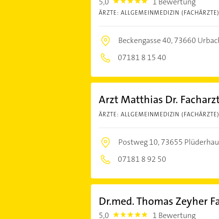
5,0
1 Bewertung
5.0
ÄRZTE: ALLGEMEINMEDIZIN (FACHÄRZTE
Beckengasse 40,
73660 Urbac
07181 8 15 40
Arzt Matthias Dr. Facharz
ÄRZTE: ALLGEMEINMEDIZIN (FACHÄRZTE
Postweg 10,
73655 Plüderha
07181 8 92 50
Dr.med. Thomas Zeyher F
5,0
1 Bewertung
5.0