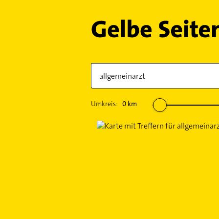
Umkreis:
0
km