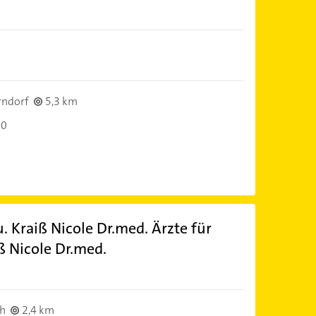
)
rndorf
5,3 km
30
. Kraiß Nicole Dr.med. Ärzte für
ß Nicole Dr.med.
)
h
2,4 km