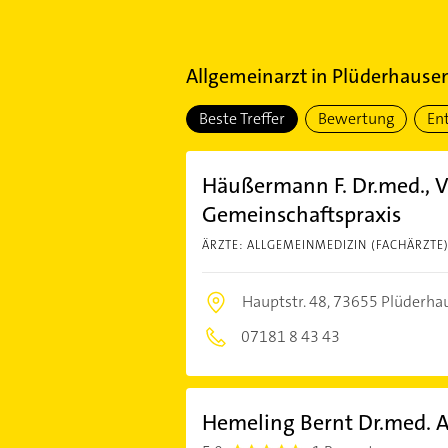
Allgemeinarzt
in
Plüderhause
Beste Treffer
Bewertung
En
Häußermann F. Dr.med., V
Gemeinschaftspraxis
ÄRZTE: ALLGEMEINMEDIZIN (FACHÄRZTE
Hauptstr. 48,
73655 Plüderha
07181 8 43 43
Hemeling Bernt Dr.med. A