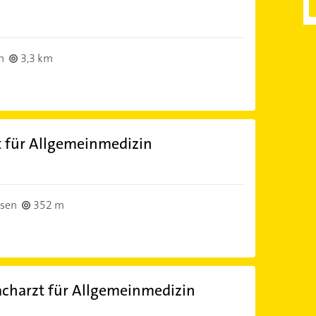
)
h
3,3 km
t für Allgemeinmedizin
)
usen
352 m
acharzt für Allgemeinmedizin