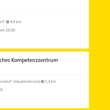
)
orf
4,9 km
 um 10:00
sches Kompetenzzentrum
)
rndorf
(Haubersbronn)
5,3 km
00