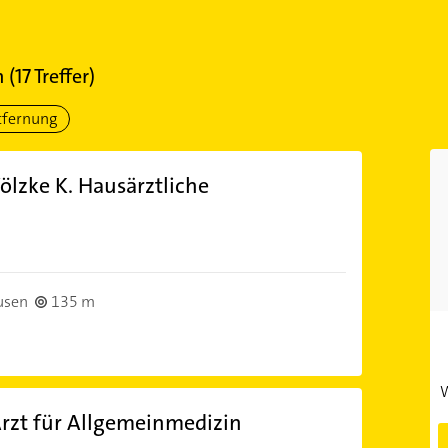
n
(
17
Treffer)
tfernung
ölzke K. Hausärztliche
)
usen
135 m
W
rzt für Allgemeinmedizin