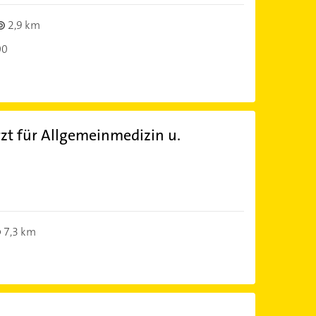
2,9 km
00
rzt für Allgemeinmedizin u.
)
7,3 km