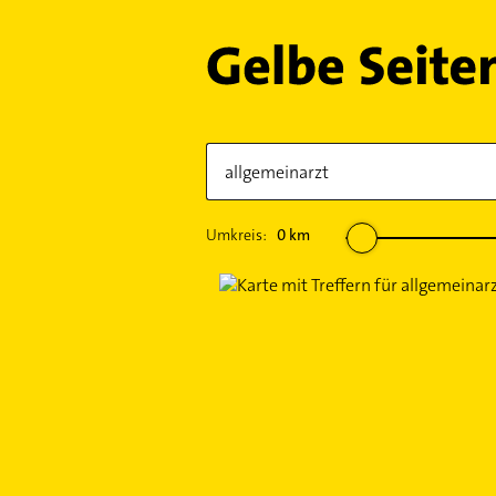
Umkreis:
0
km