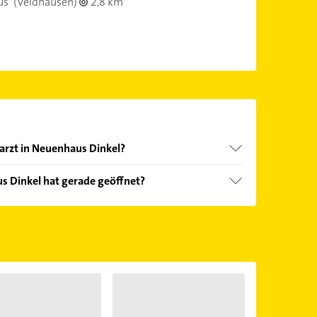
us
(Veldhausen)
2,8 km
arzt in Neuenhaus Dinkel?
nd echter Kundenmeinungen und profitieren Sie
s Dinkel hat gerade geöffnet?
ebnisse können Sie sich einfach nach
en.
Öffnungszeiten
. Bitte beachten Sie, dass diese an
önnen.