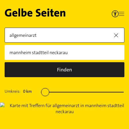
Finden
Umkreis:
0
km