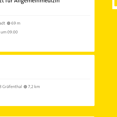
zt für Allgemeinmedizin
)
adt
69 m
 um 09:00
)
 Gräfenthal
7,2 km