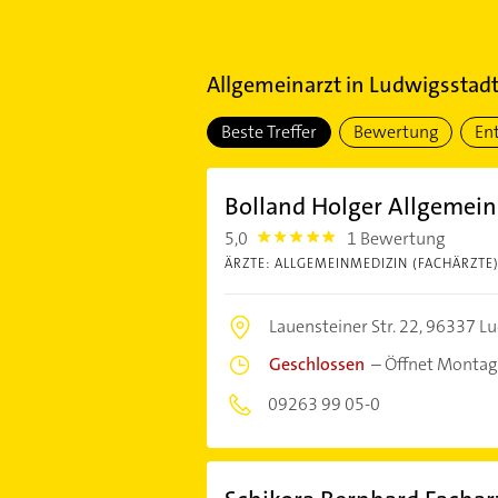
Allgemeinarzt
in
Ludwigsstad
Beste Treffer
Bewertung
En
Bolland Holger Allgemein
5,0
1 Bewertung
5.0
ÄRZTE: ALLGEMEINMEDIZIN (FACHÄRZTE
Lauensteiner Str. 22,
96337 Lu
Geschlossen
–
Öffnet Montag
09263 99 05-0