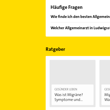
Häufige Fragen
Wie finde ich den besten Allgemein
Vergleichen Sie alle Anbieter anha
Welcher Allgemeinarzt in Ludwigss
von den Empfehlungen. Die Sucherg
Bewertungen
sortiert anzeigen lass
Im Anbieter-Bereich finden Sie alle
Sonn- und Feiertagen abweichen k
Ratgeber
GESÜNDER LEBEN
GES
Was ist Migräne?
Mig
Symptome und...
Was