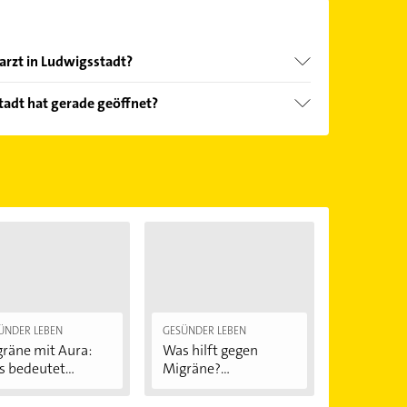
arzt in Ludwigsstadt?
nd echter Kundenmeinungen und profitieren Sie
tadt hat gerade geöffnet?
ebnisse können Sie sich einfach nach
en.
Öffnungszeiten
. Bitte beachten Sie, dass diese an
önnen.
ÜNDER LEBEN
GESÜNDER LEBEN
räne mit Aura:
Was hilft gegen
 bedeutet...
Migräne?
Behandlung...