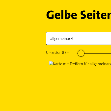
Umkreis:
0
km