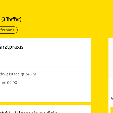
t
(
3
Treffer)
tfernung
arztpraxis
)
dwigsstadt
243 m
 um 09:00
W