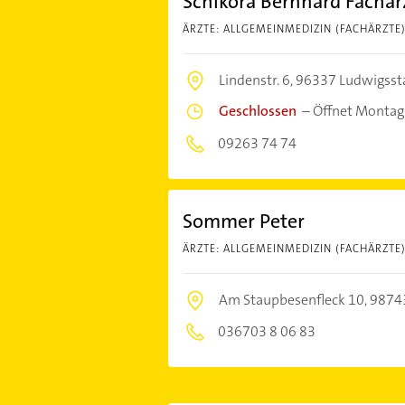
Schikora Bernhard Fachar
ÄRZTE: ALLGEMEINMEDIZIN (FACHÄRZTE
Lindenstr. 6,
96337 Ludwigsst
Geschlossen
–
Öffnet Montag
09263 74 74
Sommer Peter
ÄRZTE: ALLGEMEINMEDIZIN (FACHÄRZTE
Am Staupbesenfleck 10,
98743
036703 8 06 83