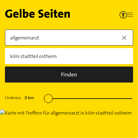
Finden
Umkreis:
0
km