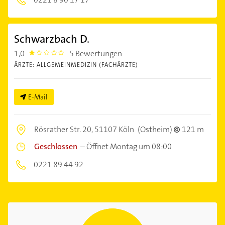
Schwarzbach D.
1,0
5 Bewertungen
1.0
ÄRZTE: ALLGEMEINMEDIZIN (FACHÄRZTE)
E-Mail
Rösrather Str. 20,
51107 Köln
(Ostheim)
121 m
Geschlossen
–
Öffnet Montag um 08:00
0221 89 44 92