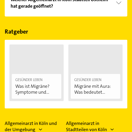
Kundenmeinungen und profitieren Sie von den
hat gerade geöffnet?
Empfehlungen. Die Suchergebnisse können Sie sich
einfach nach
Bewertungen
sortiert anzeigen lassen.
Im Anbieter-Bereich finden Sie alle
Öffnungszeiten
.
Bitte beachten Sie, dass diese an Sonn- und
Feiertagen abweichen können.
Ratgeber
GESÜNDER LEBEN
GESÜNDER LEBEN
Was ist Migräne?
Migräne mit Aura:
Symptome und...
Was bedeutet...
Allgemeinarzt in Köln und
Allgemeinarzt in
der Umgebung
Stadtteilen von Köln