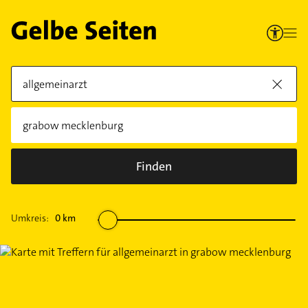
Finden
Umkreis:
0
km