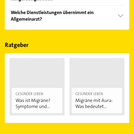
Empfehlungen. Die Suchergebnisse können Sie sich
einfach nach
Bewertungen
sortiert anzeigen lassen.
Im Anbieter-Bereich finden Sie alle
Öffnungszeiten
.
Welche Dienstleistungen übernimmt ein
Bitte beachten Sie, dass diese an Sonn- und
Allgemeinarzt?
Feiertagen abweichen können.
Folgende Leistungen werden angeboten: Blutbild,
Blutdruckmessung, Bluthochdruck,
Blutzuckerbestimmung und Diagnostik.
Ratgeber
GESÜNDER LEBEN
GESÜNDER LEBEN
Was ist Migräne?
Migräne mit Aura:
Symptome und...
Was bedeutet...