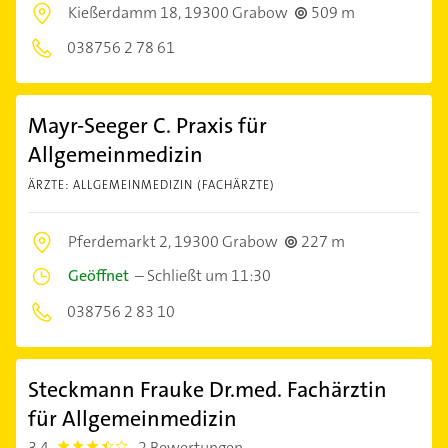
Kießerdamm 18,
19300 Grabow
509 m
038756 2 78 61
Mayr-Seeger C. Praxis für
Allgemeinmedizin
ÄRZTE: ALLGEMEINMEDIZIN (FACHÄRZTE)
Pferdemarkt 2,
19300 Grabow
227 m
Geöffnet
–
Schließt um 11:30
038756 2 83 10
Steckmann Frauke Dr.med. Fachärztin
für Allgemeinmedizin
3,4
2 Bewertungen