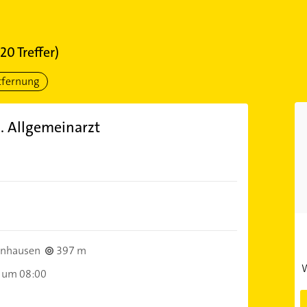
20
Treffer)
tfernung
 Allgemeinarzt
)
lnhausen
397 m
W
 um 08:00