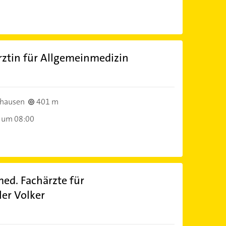
rztin für Allgemeinmedizin
)
nhausen
401 m
 um 08:00
ed. Fachärzte für
ler Volker
)