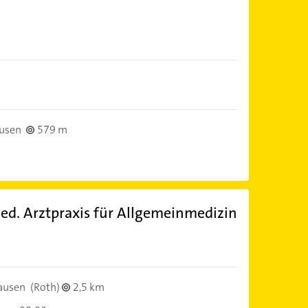
)
usen
579 m
med. Arztpraxis für Allgemeinmedizin
)
ausen
(Roth)
2,5 km