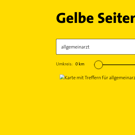
Umkreis:
0
km