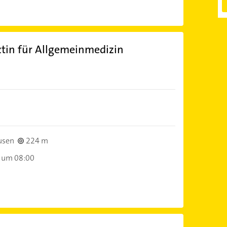
ztin für Allgemeinmedizin
)
usen
224 m
 um 08:00