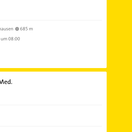
hausen
685 m
 um 08:00
-Med.
)