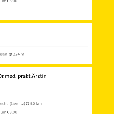
 um 08:00
)
usen
224 m
r.med. prakt.Ärztin
)
richt
(Geislitz)
3,8 km
 um 08:00