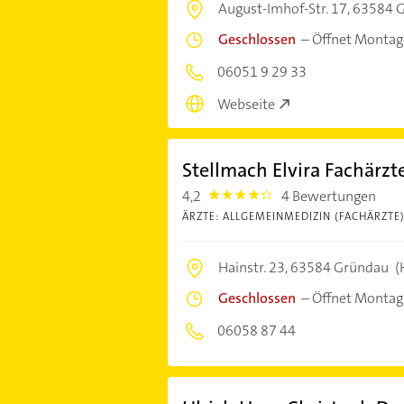
August-Imhof-Str. 17,
63584 
Geschlossen
–
Öffnet Montag
06051 9 29 33
Webseite
Stellmach Elvira Fachärz
4,2
4 Bewertungen
4.2000003
ÄRZTE: ALLGEMEINMEDIZIN (FACHÄRZTE
Hainstr. 23,
63584 Gründau
(
Geschlossen
–
Öffnet Montag
06058 87 44