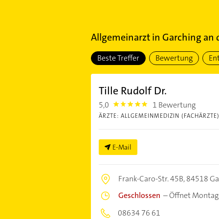
Allgemeinarzt
in
Garching an d
Beste Treffer
Bewertung
En
Tille Rudolf Dr.
5,0
1 Bewertung
5.0
ÄRZTE: ALLGEMEINMEDIZIN (FACHÄRZTE
E-Mail
Frank-Caro-Str. 45B,
84518 Gar
Geschlossen
–
Öffnet Montag
08634 76 61