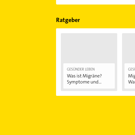
Bewertungen
sortiert anzeigen lass
Im Anbieter-Bereich finden Sie alle
Sonn- und Feiertagen abweichen k
Ratgeber
GESÜNDER LEBEN
GES
Was ist Migräne?
Mig
Symptome und...
Was