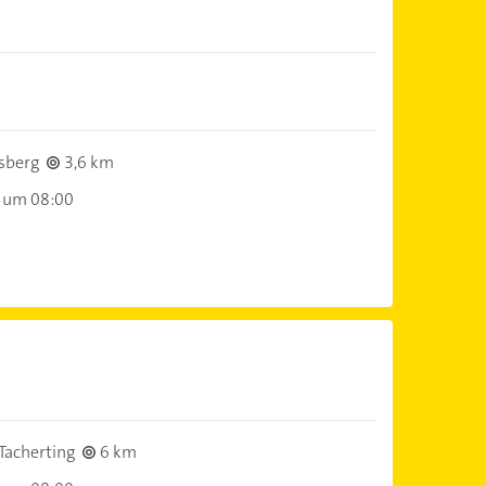
)
sberg
3,6 km
 um 08:00
)
Tacherting
6 km