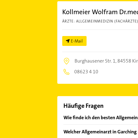
Kollmeier Wolfram Dr.me
ÄRZTE: ALLGEMEINMEDIZIN (FACHÄRZTE
E-Mail
Burghausener Str. 1,
84558 Ki
08623 4 10
Häufige Fragen
Wie finde ich den besten Allgemeina
Vergleichen Sie alle Anbieter anha
Welcher Allgemeinarzt in Garching 
von den Empfehlungen. Die Sucherg