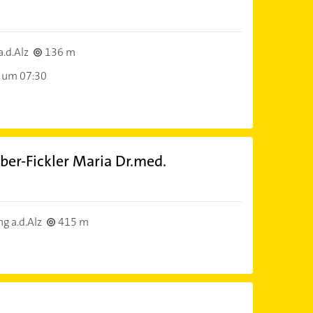
)
.d.Alz
136 m
 um 07:30
uber-Fickler Maria Dr.med.
)
g a.d.Alz
415 m