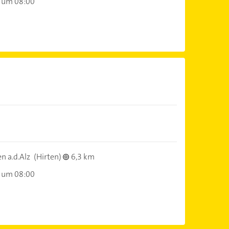
 um 08:00
)
n a.d.Alz
(Hirten)
6,3 km
 um 08:00