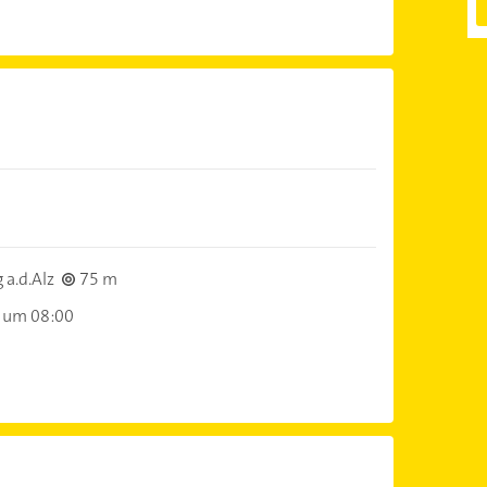
)
 a.d.Alz
75 m
 um 08:00