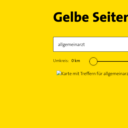
Umkreis:
0
km