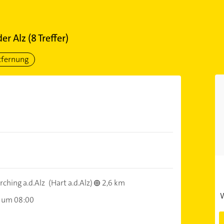
er Alz
(
8
Treffer)
tfernung
)
ching a.d.Alz
(Hart a.d.Alz)
2,6 km
W
 um 08:00