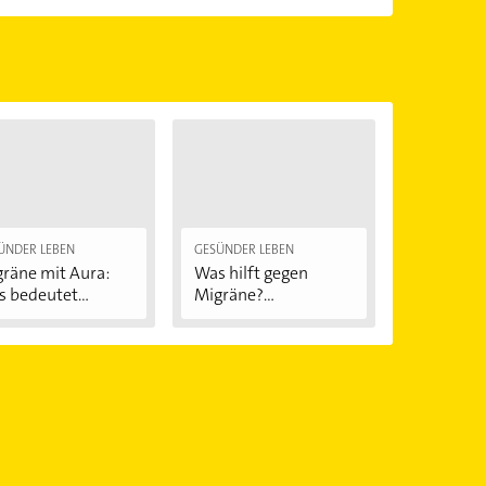
en.
Öffnungszeiten
. Bitte beachten Sie, dass diese an
önnen.
ÜNDER LEBEN
GESÜNDER LEBEN
räne mit Aura:
Was hilft gegen
 bedeutet...
Migräne?
Behandlung...