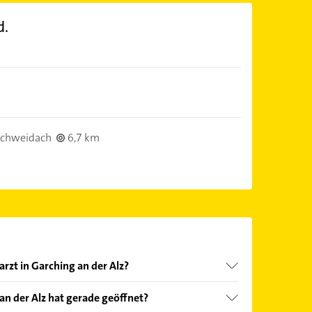
d.
)
rchweidach
6,7 km
rzt in Garching an der Alz?
nd echter Kundenmeinungen und profitieren Sie
an der Alz hat gerade geöffnet?
ebnisse können Sie sich einfach nach