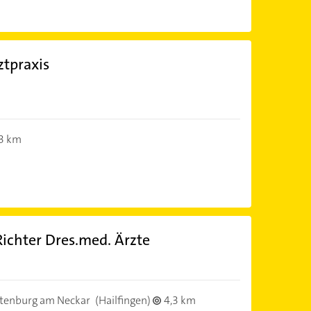
tpraxis
)
,3 km
Richter Dres.med. Ärzte
)
tenburg am Neckar
(Hailfingen)
4,3 km