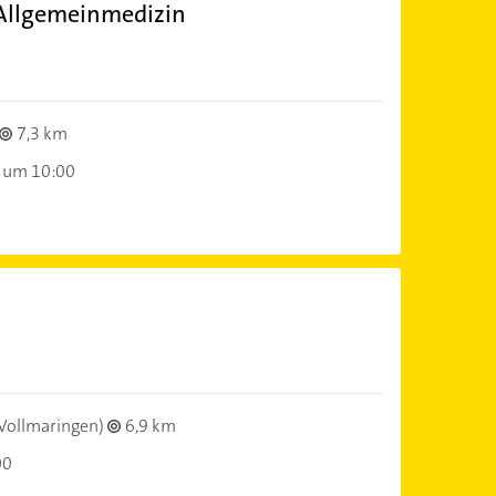
 Allgemeinmedizin
)
7,3 km
 um 10:00
)
Vollmaringen)
6,9 km
00