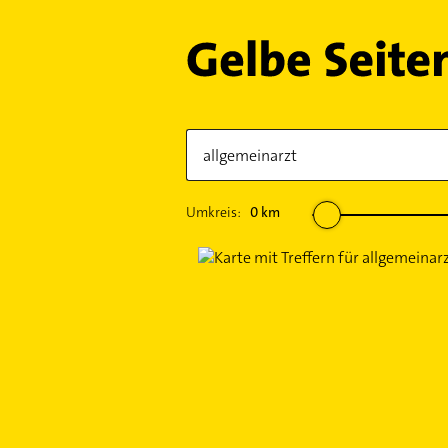
Umkreis:
0
km