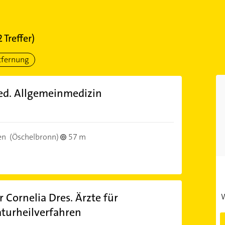
2
Treffer)
tfernung
 med. Allgemeinmedizin
)
en
(Öschelbronn)
57 m
r Cornelia Dres. Ärzte für
W
turheilverfahren