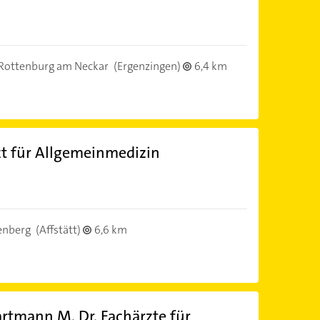
)
Rottenburg am Neckar
(Ergenzingen)
6,4 km
zt für Allgemeinmedizin
)
enberg
(Affstätt)
6,6 km
artmann M. Dr. Fachärzte für