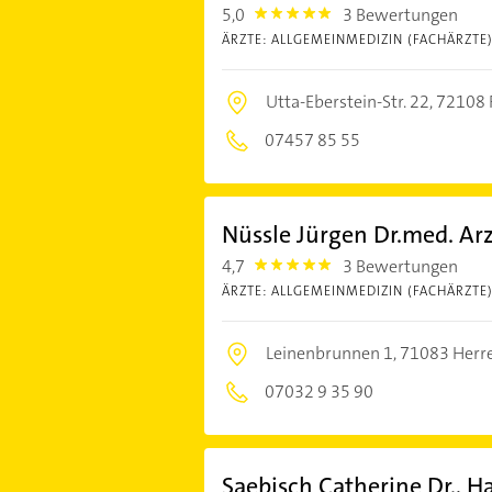
5,0
3 Bewertungen
5.0
ÄRZTE: ALLGEMEINMEDIZIN (FACHÄRZTE
Utta-Eberstein-Str. 22,
72108 
07457 85 55
Nüssle Jürgen Dr.med. Ar
4,7
3 Bewertungen
4.7000003
ÄRZTE: ALLGEMEINMEDIZIN (FACHÄRZTE
Leinenbrunnen 1,
71083 Herr
07032 9 35 90
Saebisch Catherine Dr., H