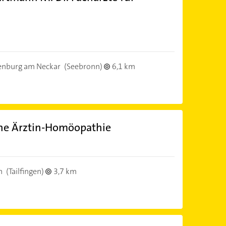
)
enburg am Neckar
(Seebronn)
6,1 km
che Ärztin-Homöopathie
)
n
(Tailfingen)
3,7 km