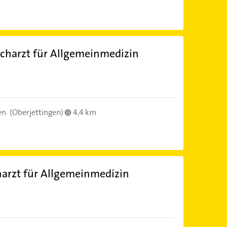
charzt für Allgemeinmedizin
)
en
(Oberjettingen)
4,4 km
harzt für Allgemeinmedizin
)