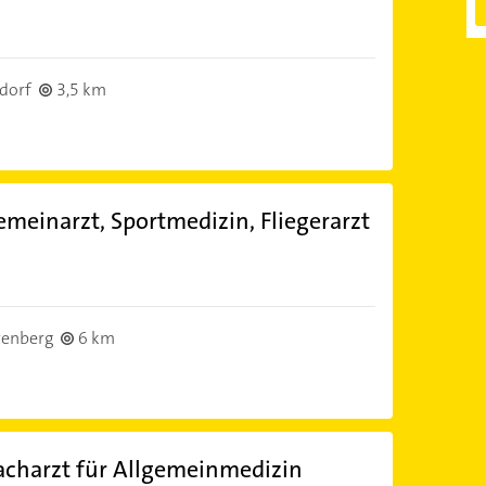
)
dorf
3,5 km
emeinarzt, Sportmedizin, Fliegerarzt
)
renberg
6 km
Facharzt für Allgemeinmedizin