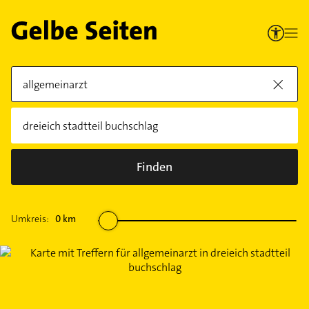
Finden
Umkreis:
0
km