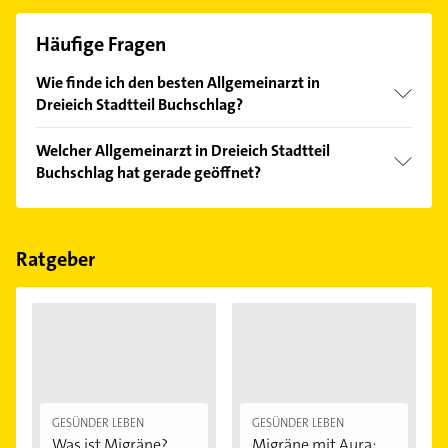
Häufige Fragen
Wie finde ich den besten Allgemeinarzt in
Dreieich Stadtteil Buchschlag?
Vergleichen Sie alle Anbieter anhand echter
Welcher Allgemeinarzt in Dreieich Stadtteil
Kundenmeinungen und profitieren Sie von den
Buchschlag hat gerade geöffnet?
Empfehlungen. Die Suchergebnisse können Sie sich
einfach nach
Bewertungen
sortiert anzeigen lassen.
Im Anbieter-Bereich finden Sie alle
Öffnungszeiten
.
Bitte beachten Sie, dass diese an Sonn- und
Feiertagen abweichen können.
Ratgeber
GESÜNDER LEBEN
GESÜNDER LEBEN
Was ist Migräne?
Migräne mit Aura: