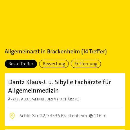
Allgemeinarzt
in
Brackenheim
(
14
Treffer)
Beste Treffer
Bewertung
Entfernung
Dantz Klaus-J. u. Sibylle Fachärzte für
Allgemeinmedizin
ÄRZTE: ALLGEMEINMEDIZIN (FACHÄRZTE)
Schloßstr. 22,
74336 Brackenheim
116 m