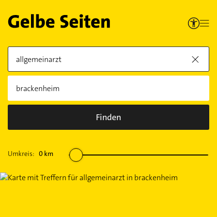
Finden
Umkreis:
0
km