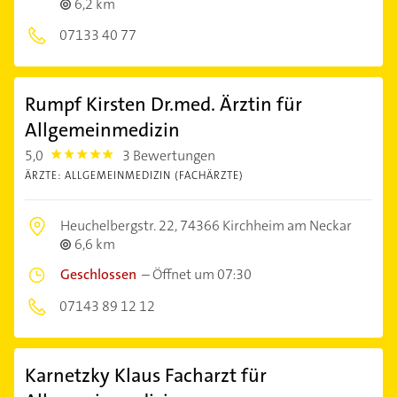
6,2 km
07133 40 77
Rumpf Kirsten Dr.med. Ärztin für
Allgemeinmedizin
5,0
3 Bewertungen
5.0
ÄRZTE: ALLGEMEINMEDIZIN (FACHÄRZTE)
Heuchelbergstr. 22,
74366 Kirchheim am Neckar
6,6 km
Geschlossen
–
Öffnet um 07:30
07143 89 12 12
Karnetzky Klaus Facharzt für