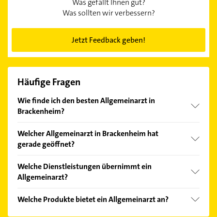
Was gefällt Ihnen gut?
Was sollten wir verbessern?
Jetzt Feedback geben!
Häufige Fragen
Wie finde ich den besten Allgemeinarzt in
Brackenheim?
Vergleichen Sie alle Anbieter anhand echter
Welcher Allgemeinarzt in Brackenheim hat
Kundenmeinungen und profitieren Sie von den
gerade geöffnet?
Empfehlungen. Die Suchergebnisse können Sie sich
einfach nach
Bewertungen
sortiert anzeigen lassen.
Im Anbieter-Bereich finden Sie alle
Öffnungszeiten
.
Welche Dienstleistungen übernimmt ein
Bitte beachten Sie, dass diese an Sonn- und
Allgemeinarzt?
Feiertagen abweichen können.
Folgende Leistungen werden angeboten:
Welche Produkte bietet ein Allgemeinarzt an?
Blutdruckmessung, Belastungs-EKG, Diabetes, EKG
und Ernährungsberatung.
Das Angebot umfasst unter anderem Check-Up,