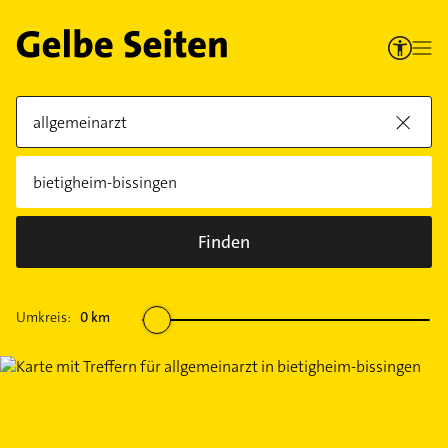
Finden
Umkreis:
0
km