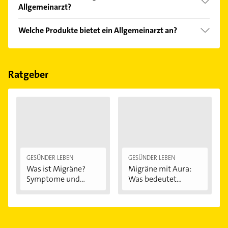
Bitte beachten Sie, dass diese an Sonn- und
Allgemeinarzt?
Feiertagen abweichen können.
Folgende Leistungen werden angeboten:
Welche Produkte bietet ein Allgemeinarzt an?
Blutdruckmessung, EKG, Belastungs-EKG, Diabetes
und Ernährungsberatung.
Das Angebot umfasst unter anderem Check-Up,
Ultraschall und gutachten.
Ratgeber
GESÜNDER LEBEN
GESÜNDER LEBEN
Was ist Migräne?
Migräne mit Aura:
Symptome und...
Was bedeutet...