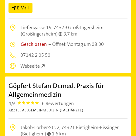
E-Mail
Tiefengasse 19,
74379 Groß-Ingersheim
(Großingersheim)
3,7 km
Geschlossen
–
Öffnet Montag um 08:00
07142 2 05 50
Webseite
Göpfert Stefan Dr.med. Praxis für
Allgemeinmedizin
4,9
6 Bewertungen
4.9
ÄRZTE: ALLGEMEINMEDIZIN (FACHÄRZTE)
Jakob-Lorber-Str. 2,
74321 Bietigheim-Bissingen
(Bietigheim)
1,6 km