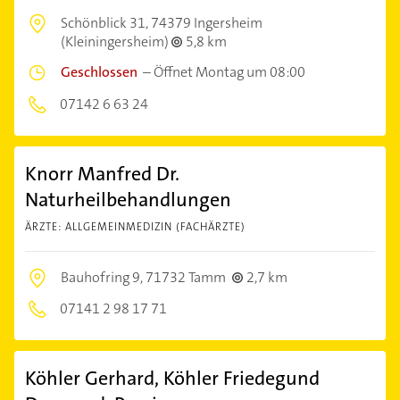
Schönblick 31,
74379 Ingersheim
(Kleiningersheim)
5,8 km
Geschlossen
–
Öffnet Montag um 08:00
07142 6 63 24
Knorr Manfred Dr.
Naturheilbehandlungen
ÄRZTE: ALLGEMEINMEDIZIN (FACHÄRZTE)
Bauhofring 9,
71732 Tamm
2,7 km
07141 2 98 17 71
Köhler Gerhard, Köhler Friedegund