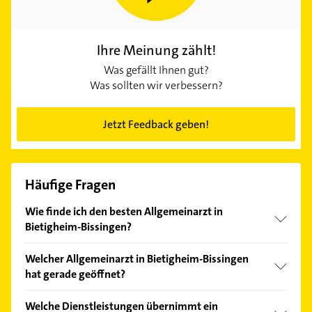
Ihre Meinung zählt!
Was gefällt Ihnen gut?
Was sollten wir verbessern?
Jetzt Feedback geben!
Häufige Fragen
Wie finde ich den besten Allgemeinarzt in
Bietigheim-Bissingen?
Vergleichen Sie alle Anbieter anhand echter
Welcher Allgemeinarzt in Bietigheim-Bissingen
Kundenmeinungen und profitieren Sie von den
hat gerade geöffnet?
Empfehlungen. Die Suchergebnisse können Sie sich
einfach nach
Bewertungen
sortiert anzeigen lassen.
Im Anbieter-Bereich finden Sie alle
Öffnungszeiten
.
Welche Dienstleistungen übernimmt ein