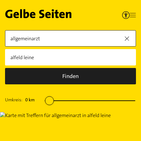
Finden
Umkreis:
0
km