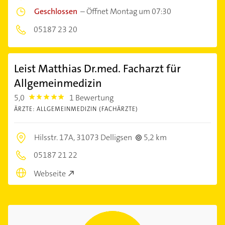
Geschlossen
–
Öffnet Montag um 07:30
05187 23 20
Leist Matthias Dr.med. Facharzt für
Allgemeinmedizin
5,0
1 Bewertung
5.0
ÄRZTE: ALLGEMEINMEDIZIN (FACHÄRZTE)
Hilsstr. 17A,
31073 Delligsen
5,2 km
05187 21 22
Webseite