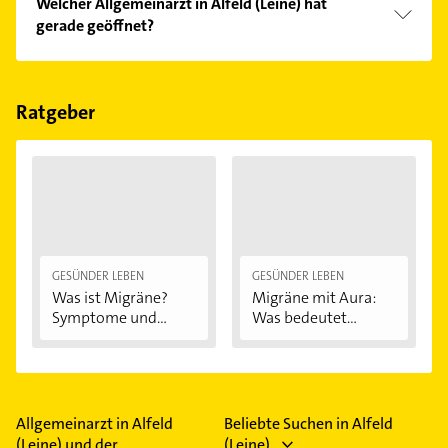
Welcher Allgemeinarzt in Alfeld (Leine) hat
Kundenmeinungen und profitieren Sie von den
gerade geöffnet?
Empfehlungen. Die Suchergebnisse können Sie sich
einfach nach
Bewertungen
sortiert anzeigen lassen.
Im Anbieter-Bereich finden Sie alle
Öffnungszeiten
.
Bitte beachten Sie, dass diese an Sonn- und
Feiertagen abweichen können.
Ratgeber
GESÜNDER LEBEN
GESÜNDER LEBEN
Was ist Migräne?
Migräne mit Aura:
Symptome und...
Was bedeutet...
Allgemeinarzt in Alfeld
Beliebte Suchen in Alfeld
(Leine) und der
(Leine)