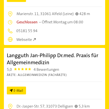
Marienstr. 11,
31061 Alfeld (Leine)
428 m
Geschlossen
–
Öffnet Montag um 08:00
05181 55 94
Webseite
Langguth Jan-Philipp Dr.med. Praxis für
Allgemeinmedizin
5,0
4 Bewertungen
5.0
ÄRZTE: ALLGEMEINMEDIZIN (FACHÄRZTE)
E-Mail
Dr.-Jasper-Str. 57,
31073 Delligsen
5,3 km