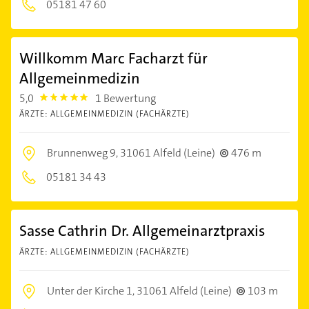
05181 47 60
Willkomm Marc Facharzt für
Allgemeinmedizin
5,0
1 Bewertung
5.0
ÄRZTE: ALLGEMEINMEDIZIN (FACHÄRZTE)
Brunnenweg 9,
31061 Alfeld (Leine)
476 m
05181 34 43
Sasse Cathrin Dr. Allgemeinarztpraxis
ÄRZTE: ALLGEMEINMEDIZIN (FACHÄRZTE)
Unter der Kirche 1,
31061 Alfeld (Leine)
103 m