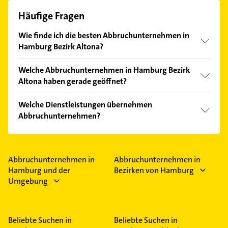
Häufige Fragen
Wie finde ich die besten Abbruchunternehmen in
Hamburg Bezirk Altona?
Vergleichen Sie alle Anbieter anhand echter
Welche Abbruchunternehmen in Hamburg Bezirk
Kundenmeinungen und profitieren Sie von den
Altona haben gerade geöffnet?
Empfehlungen. Die Suchergebnisse können Sie sich
einfach nach
Bewertungen
sortiert anzeigen lassen.
Im Anbieter-Bereich finden Sie alle
Öffnungszeiten
.
Welche Dienstleistungen übernehmen
Bitte beachten Sie, dass diese an Sonn- und
Abbruchunternehmen?
Feiertagen abweichen können.
Folgende Leistungen werden angeboten: Abbruch,
Entkernung, Rückbau, Bauunternehmen und
Betonbohrarbeiten.
Abbruchunternehmen in
Abbruchunternehmen in
Hamburg und der
Bezirken von Hamburg
Umgebung
Beliebte Suchen in
Beliebte Suchen in