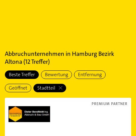
Abbruchunternehmen
in
Hamburg Bezirk
Altona
(
12
Treffer)
Beste Treffer
Bewertung
Entfernung
Geöffnet
Stadtteil
PREMIUM PARTNER