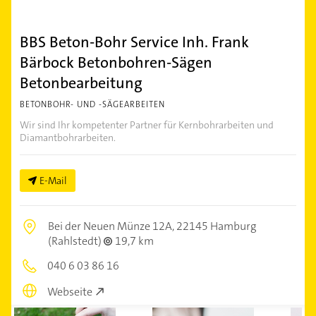
BBS Beton-Bohr Service Inh. Frank
Bärbock Betonbohren-Sägen
Betonbearbeitung
BETONBOHR- UND -SÄGEARBEITEN
Wir sind Ihr kompetenter Partner für Kernbohrarbeiten und
Diamantbohrarbeiten.
E-Mail
Bei der Neuen Münze 12A,
22145 Hamburg
(Rahlstedt)
19,7 km
040 6 03 86 16
Webseite