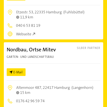
Etzestr. 53,
22335 Hamburg
(Fuhlsbüttel)
11,9 km
040 6 53 81 19
Webseite
Nordbau, Ortse Mitev
SILBER PARTNER
GARTEN- UND LANDSCHAFTSBAU
E-Mail
Altenmoor 487,
22417 Hamburg
(Langenhorn)
15 km
0176 42 96 59 74