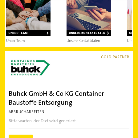
Unser Team
Unsere Kontaktdaten
Unsere
GOLD PARTNER
Buhck GmbH & Co KG Container
Baustoffe Entsorgung
ABBRUCHARBEITEN
Bitte warten, der Text wird generiert.