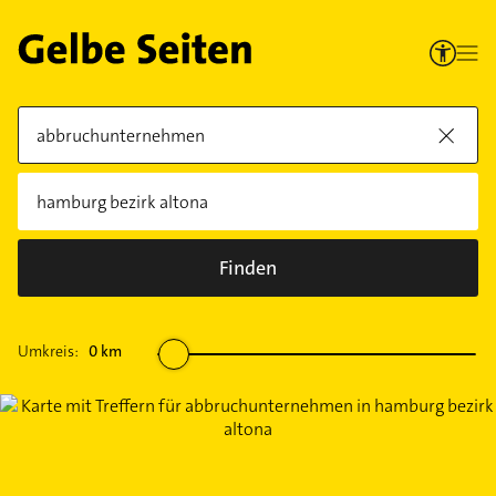
Finden
Umkreis:
0
km