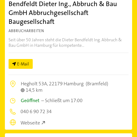
Bendfeldt Dieter Ing., Abbruch & Bau
GmbH Abbruchgesellschaft
Baugesellschaft
ABBRUCHARBEITEN
Seit über 50 Jahren steht die Dieter Bendfeldt Ing. Abbruch &
Bau GmbH in Hamburg für kompetente...
E-Mail
Hegholt 53A,
22179 Hamburg
(Bramfeld)
14,5 km
Geöffnet
–
Schließt um 17:00
040 6 90 72 34
Webseite