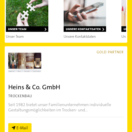
Unser Team
Unsere Kontaktdaten
Unsere
GOLD PARTNER
Heins & Co. GmbH
TROCKENBAU
Seit 1982 bietet unser Familienunternehmen individuelle
Gestaltungsmöglichkeiten im Trocken- und...
E-Mail