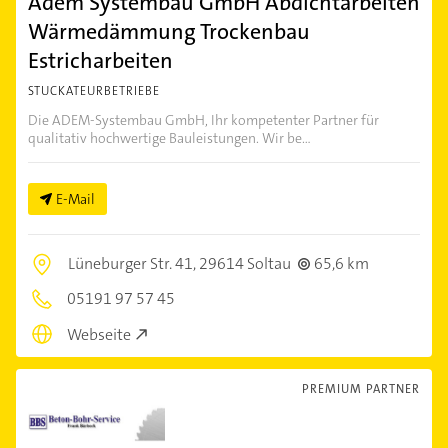
Adem Systembau GmbH Abdichtarbeiten
Wärmedämmung Trockenbau
Estricharbeiten
STUCKATEURBETRIEBE
Die ADEM-Systembau GmbH, Ihr kompetenter Partner für
qualitativ hochwertige Bauleistungen. Wir be...
E-Mail
Lüneburger Str. 41,
29614 Soltau
65,6 km
05191 97 57 45
Webseite
PREMIUM PARTNER