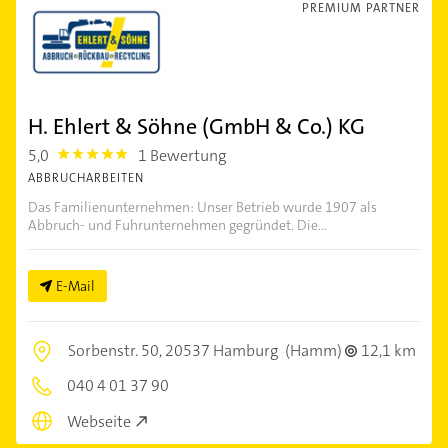
PREMIUM PARTNER
H. Ehlert & Söhne (GmbH & Co.) KG
5,0
1 Bewertung
5.0
ABBRUCHARBEITEN
Das Familienunternehmen: Unser Betrieb wurde 1907 als
Abbruch- und Fuhrunternehmen gegründet. Die...
E-Mail
Sorbenstr. 50,
20537 Hamburg
(Hamm)
12,1 km
040 4 01 37 90
Webseite