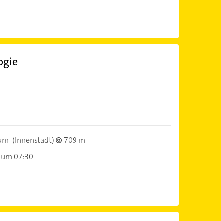
ogie
hum
(Innenstadt)
709 m
 um 07:30