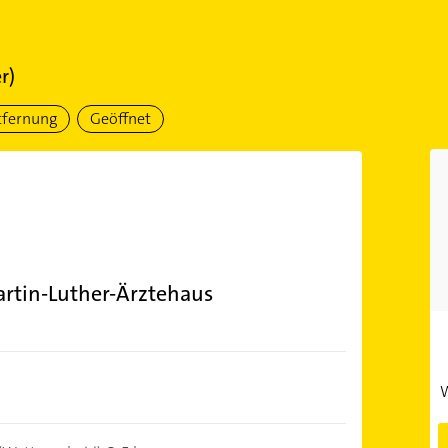
r)
tfernung
Geöffnet
rtin-Luther-Ärztehaus
W