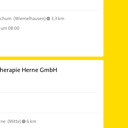
ochum
(Wiemelhausen)
3,3 km
 um 08:00
Therapie Herne GmbH
rne
(Mitte)
6 km