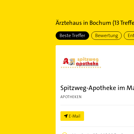
Ärztehaus
in
Bochum
(
13
Treffe
Beste Treffer
Bewertung
En
Spitzweg-Apotheke im Ma
APOTHEKEN
E-Mail