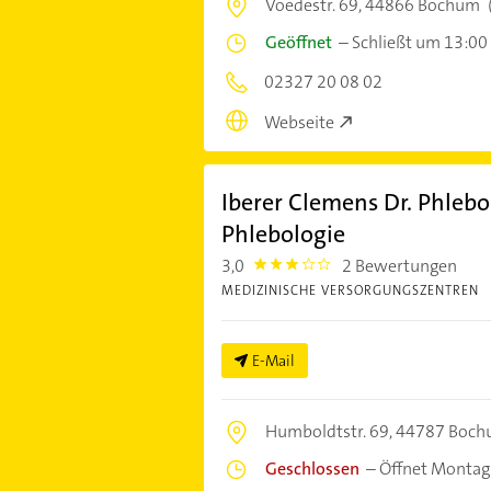
Voedestr. 69,
44866 Bochum
Geöffnet
–
Schließt um 13:00
02327 20 08 02
Webseite
Iberer Clemens Dr. Phlebol
Phlebologie
3,0
2 Bewertungen
3.0
MEDIZINISCHE VERSORGUNGSZENTREN
E-Mail
Humboldtstr. 69,
44787 Boc
Geschlossen
–
Öffnet Montag