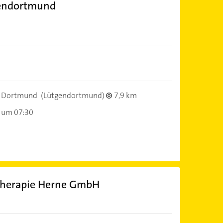
endortmund
 Dortmund
(Lütgendortmund)
7,9 km
 um 07:30
Therapie Herne GmbH