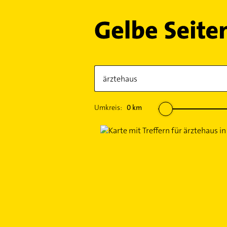
Umkreis:
0
km