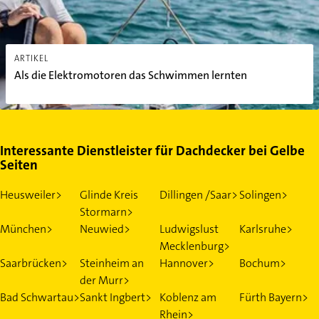
ARTIKEL
Als die Elektromotoren das Schwimmen lernten
Interessante Dienstleister für Dachdecker bei Gelbe
Seiten
Heusweiler>
Glinde Kreis
Dillingen /Saar>
Solingen>
Stormarn>
München>
Neuwied>
Ludwigslust
Karlsruhe>
Mecklenburg>
Saarbrücken>
Steinheim an
Hannover>
Bochum>
der Murr>
Bad Schwartau>
Sankt Ingbert>
Koblenz am
Fürth Bayern>
Rhein>