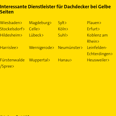
Interessante Dienstleister für Dachdecker bei Gelbe
Seiten
Wiesbaden>
Magdeburg>
Sylt>
Plauen>
Stockelsdorf>
Celle>
Köln>
Erfurt>
Hildesheim>
Lübeck>
Suhl>
Koblenz am
Rhein>
Harrislee>
Wernigerode>
Neumünster>
Leinfelden-
Echterdingen>
Fürstenwalde
Wuppertal>
Hanau>
Heusweiler>
/Spree>