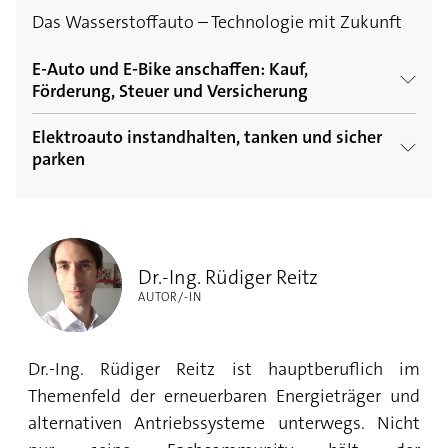
Das Wasserstoffauto – Technologie mit Zukunft
E-Auto und E-Bike anschaffen: Kauf,
Förderung, Steuer und Versicherung
Elektroauto instandhalten, tanken und sicher
E-Bike und Pedelec – Das sind die Kosten
parken
Die Freiheit genießen mit E-Bike, Elektroroller
Elektromobilität – Ihr Einstieg in eine
und Co.
Dr.-Ing. Rüdiger Reitz
nachhaltige Zukunft
Dr.-Ing. Rüdiger Reitz
AUTOR/-IN
Dr.-Ing. Rüdiger Reitz ist hauptberuflich im
Themenfeld der erneuerbaren Energieträger und
alternativen Antriebssysteme unterwegs. Nicht