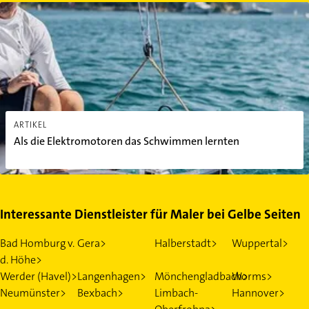
Als die Elektromotoren das Schwimmen lernten
ARTIKEL
Als die Elektromotoren das Schwimmen lernten
Interessante Dienstleister für Maler bei Gelbe Seiten
Bad Homburg v.
Gera>
Halberstadt>
Wuppertal>
d. Höhe>
Werder (Havel)>
Langenhagen>
Mönchengladbach>
Worms>
Neumünster>
Bexbach>
Limbach-
Hannover>