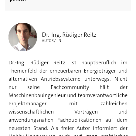
Die Freiheit genießen mit E-Bike, Elektroroller
Elektromobilität – Ihr Einstieg in eine
und Co.
Dr.-Ing. Rüdiger Reitz
nachhaltige Zukunft
Dr.-Ing. Rüdiger Reitz
AUTOR/-IN
Dr.-Ing. Rüdiger Reitz ist hauptberuflich im
Themenfeld der erneuerbaren Energieträger und
alternativen Antriebssysteme unterwegs. Nicht
nur seine Fachcommunity hält der
Maschinenbauingenieur und teamverantwortliche
Projektmanager mit zahlreichen
wissenschaftlichen Vorträgen und
anwendungsnahen Fachpublikationen auf dem
neuesten Stand. Als freier Autor informiert der