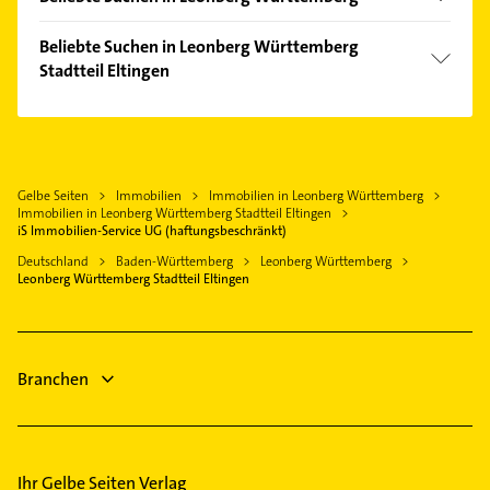
Ditzingen
Schreiner
Korntal-Münchingen
Beliebte Suchen in Leonberg Württemberg
Rohrreinigung
Stadtteil Eltingen
Sindelfingen
Phoniatrie
Schwieberdingen
Steuerberater
Logopädie
Weil der Stadt
Elektroinstallation
Steuerberater
Böblingen
Elektriker
Maler
Gelbe Seiten
Immobilien
Immobilien in Leonberg Württemberg
Markgröningen
Elektro Reparatur
Immobilien in Leonberg Württemberg Stadtteil Eltingen
Dachdecker
Stuttgart
Putzfrau
iS Immobilien-Service UG (haftungsbeschränkt)
Bestatter
Kornwestheim
Gebäudereinigung
Deutschland
Baden-Württemberg
Leonberg Württemberg
Physikalische Therapie
Leonberg Württemberg Stadtteil Eltingen
Zahnarzt
Physiotherapie
Rechtsanwalt
Heizung & Sanitär
Branchen
Lüftungsanlagen
Ihr Gelbe Seiten Verlag