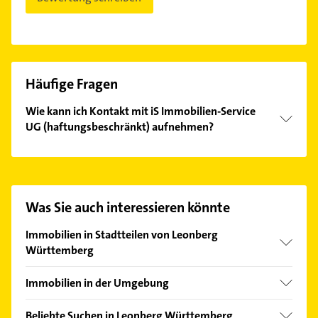
Häufige Fragen
Wie kann ich Kontakt mit iS Immobilien-Service
UG (haftungsbeschränkt) aufnehmen?
Es ist sehr einfach Kontakt mit iS Immobilien-
Service UG (haftungsbeschränkt) aufzunehmen.
Einfach die passenden Kontaktmöglichkeiten wie
Adresse oder Mail in unserem Kontaktdaten-Bereich
Was Sie auch interessieren könnte
auswählen. Hier finden Sie alle
Kontaktdaten
.
Immobilien in Stadtteilen von Leonberg
Württemberg
Höfingen
Immobilien in der Umgebung
Ramtel
Gerlingen
Warmbronn
Beliebte Suchen in Leonberg Württemberg