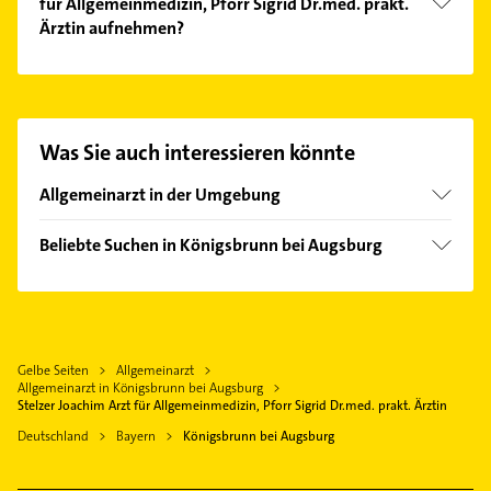
für Allgemeinmedizin, Pforr Sigrid Dr.med. prakt.
Ärztin aufnehmen?
Es ist sehr einfach Kontakt mit Stelzer Joachim Arzt
für Allgemeinmedizin, Pforr Sigrid Dr.med. prakt.
Ärztin aufzunehmen. Einfach die passenden
Kontaktmöglichkeiten wie Adresse oder Mail in
Was Sie auch interessieren könnte
unserem Kontaktdaten-Bereich auswählen. Hier
finden Sie alle
Kontaktdaten
.
Allgemeinarzt in der Umgebung
Bobingen
Beliebte Suchen in Königsbrunn bei Augsburg
Mering Schwaben
Bestatter
Kissing
Rechtsanwalt
Untermeitingen
Steuerberater
Augsburg
Gelbe Seiten
Allgemeinarzt
Zahnarzt
Stadtbergen
Allgemeinarzt in Königsbrunn bei Augsburg
Heizung & Sanitär
Stelzer Joachim Arzt für Allgemeinmedizin, Pforr Sigrid Dr.med. prakt. Ärztin
Friedberg Bayern
Putzfrau
Deutschland
Bayern
Königsbrunn bei Augsburg
Schwabmünchen
Gebäudereinigung
Diedorf