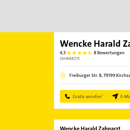
Wencke Harald Z
4,5
8 Bewertungen
4.5
ZAHNÄRZTE
Freiburger Str. 8,
79199
Kirchz
Gratis anrufen
E-Ma
Wencke Harald Zahnarzt