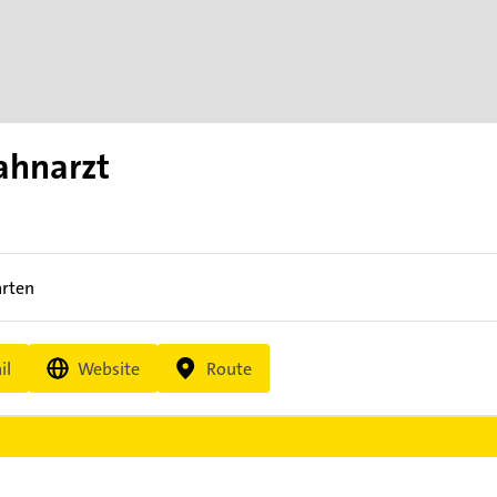
ahnarzt
arten
il
Website
Route