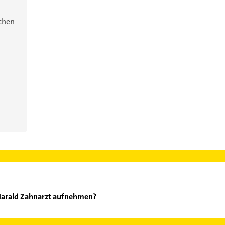
ichen
Harald Zahnarzt aufnehmen?
encke Harald Zahnarzt aufzunehmen. Einfach die passenden Kontak
ch auswählen. Hier finden Sie alle
Kontaktdaten
.