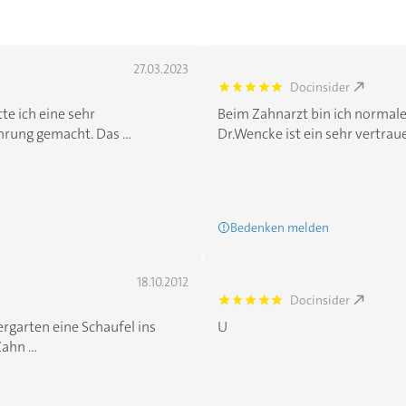
27.03.2023
Docinsider
5.0
te ich eine sehr
Beim Zahnarzt bin ich normale
rung gemacht. Das ...
Dr.Wencke ist ein sehr vertraue
Bedenken melden
18.10.2012
Docinsider
5.0
ergarten eine Schaufel ins
U
hn ...