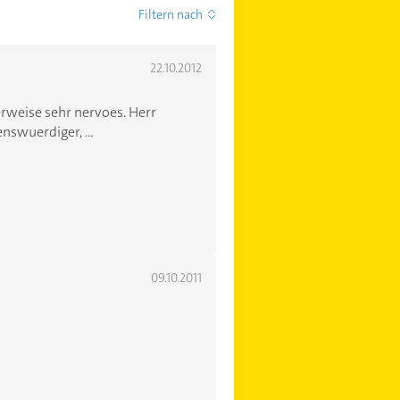
Filtern nach
22.10.2012
rweise sehr nervoes. Herr
nswuerdiger, ...
09.10.2011