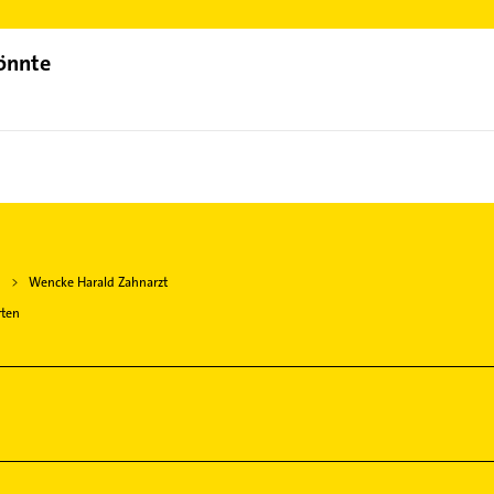
könnte
n
Wencke Harald Zahnarzt
rten