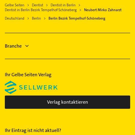
Großbeeren
Bezirk Pankow
Gelbe Seiten
Dentist
Dentist in Berlin
Physikalische Therapie
Glienicke /Nordbahn
Dentist in Berlin Bezirk Tempelhof-Schöneberg
Neubert Mirko Zahnarzt
Bezirk Reinickendorf
Physiotherapie
Ahrensfelde
Deutschland
Berlin
Berlin Bezirk Tempelhof-Schöneberg
Bezirk Spandau
Krankengymnastik
Blankenfelde-Mahlow
Bezirk Steglitz-Zehlendorf
Elektroinstallation
Falkensee
Bezirk Treptow-Köpenick
Elektriker
Hennigsdorf
Branche
Elektro Reparatur
Ärztehaus
Ihr Gelbe Seiten Verlag
Verlag kontaktieren
Ihr Eintrag ist nicht aktuell?