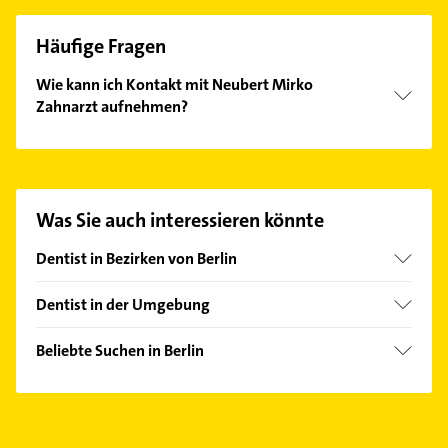
Häufige Fragen
Wie kann ich Kontakt mit Neubert Mirko
Zahnarzt aufnehmen?
Es ist sehr einfach Kontakt mit Neubert Mirko
Zahnarzt aufzunehmen. Einfach die passenden
Kontaktmöglichkeiten wie Adresse oder Mail in
unserem Kontaktdaten-Bereich auswählen. Hier
Was Sie auch interessieren könnte
finden Sie alle
Kontaktdaten
.
Dentist in Bezirken von Berlin
Bezirk Charlottenburg-Wilmersdorf
Dentist in der Umgebung
Bezirk Friedrichshain-Kreuzberg
Teltow
Bezirk Lichtenberg
Beliebte Suchen in Berlin
Kleinmachnow
Bezirk Marzahn-Hellersdorf
Bestatter
Stahnsdorf
Bezirk Mitte
Rechtsanwalt
Schönefeld
Bezirk Neukölln
Schreiner