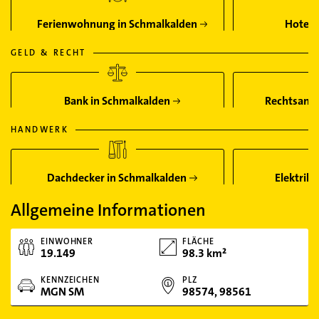
Ferienwohnung in Schmalkalden
Hotel 
GELD & RECHT
Bank in Schmalkalden
Rechtsanwa
HANDWERK
Dachdecker in Schmalkalden
Elektrik
Allgemeine Informationen
EINWOHNER
FLÄCHE
19.149
98.3 km²
KENNZEICHEN
PLZ
MGN SM
98574, 98561