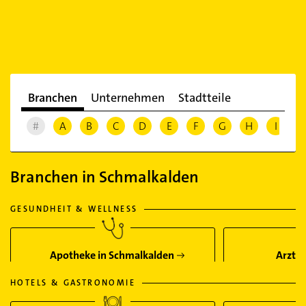
Branchen
Unternehmen
Stadtteile
#
A
B
C
D
E
F
G
H
I
J
Branchen in Schmalkalden
GESUNDHEIT & WELLNESS
Apotheke in Schmalkalden
Arzt i
HOTELS & GASTRONOMIE