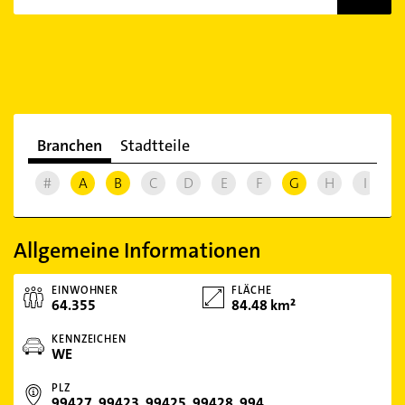
Branchen
Stadtteile
#
A
B
C
D
E
F
G
H
I
J
Allgemeine Informationen
EINWOHNER
FLÄCHE
64.355
84.48 km²
KENNZEICHEN
WE
PLZ
99427, 99423, 99425, 99428, 99401