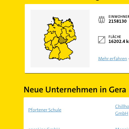
EINWOHNE
2158130
FLÄCHE
16202.4 
Mehr erfahren
Neue Unternehmen in Gera
Chillh
Pfortener Schule
GmbH