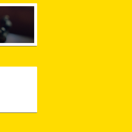
n Gera-Stadtteil-Ostviertel