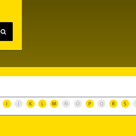
I
J
K
L
M
N
O
P
Q
R
S