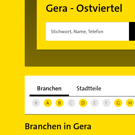
Gera - Ostviertel
Stichwort, Name, Telefon
Branchen
Stadtteile
#
A
B
C
D
E
F
G
H
Branchen in Gera