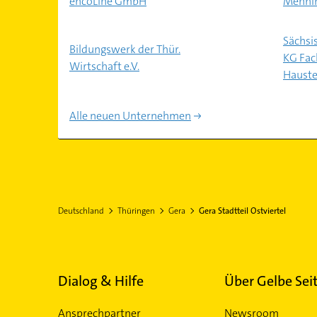
encoLine GmbH
Menni
Sächsi
Bildungswerk der Thür.
KG Fac
Wirtschaft e.V.
Hauste
Alle neuen Unternehmen
Deutschland
Thüringen
Gera
Gera Stadtteil Ostviertel
Dialog & Hilfe
Über Gelbe Sei
Ansprechpartner
Newsroom