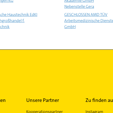
ngen KG
Akademie GmbH
Nebenstelle Gera
sche Haustechnik EdKI
GESCHLOSSEN AMD TÜV
hgroßhandel f.
Arbeitsmedizinische Dienst
chnik
GmbH
ten
Unsere Partner
Zu finden au
Kooperationspartner
Instagram