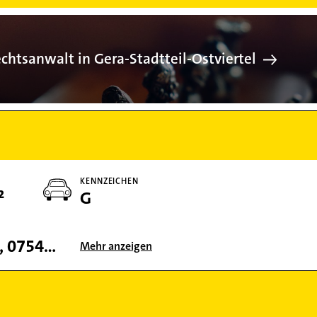
Rechtsanwalt i
chtsanwalt in Gera-Stadtteil-Ostviertel
KENNZEICHEN
²
G
07545, 07552, 07551, 07548, 07546, 07549, 07554, 07557, 07501
Mehr anzeigen