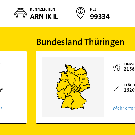
KENNZEICHEN
PLZ
ARN IK IL
99334
Bundesland Thüringen
R
EINW
2158
FLÄCH
m²
1620
Mehr erfa