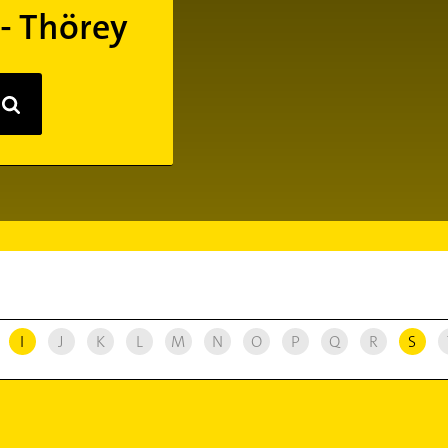
- Thörey
I
J
K
L
M
N
O
P
Q
R
S