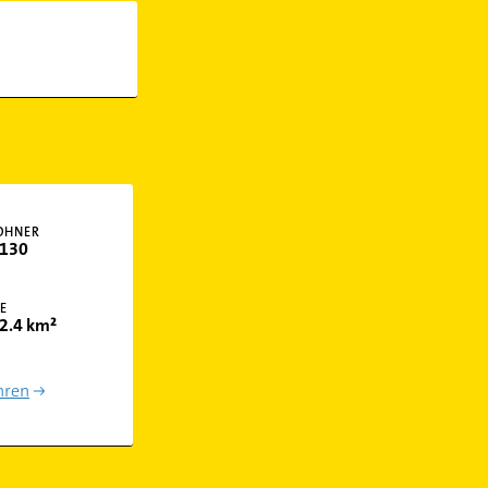
OHNER
130
E
2.4 km²
hren