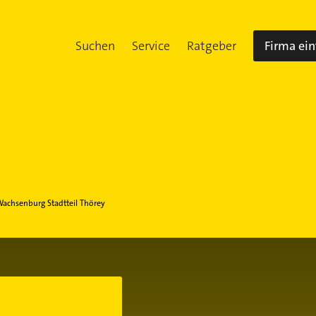
Suchen
Service
Ratgeber
Firma ei
achsenburg Stadtteil Thörey