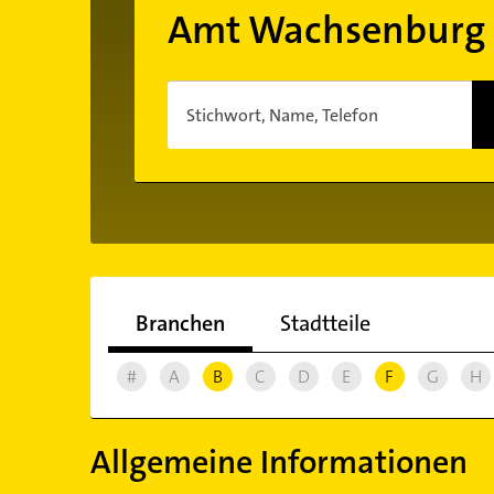
Amt Wachsenburg 
Stichwort, Name, Telefon
Branchen
Stadtteile
#
A
B
C
D
E
F
G
H
Allgemeine Informationen