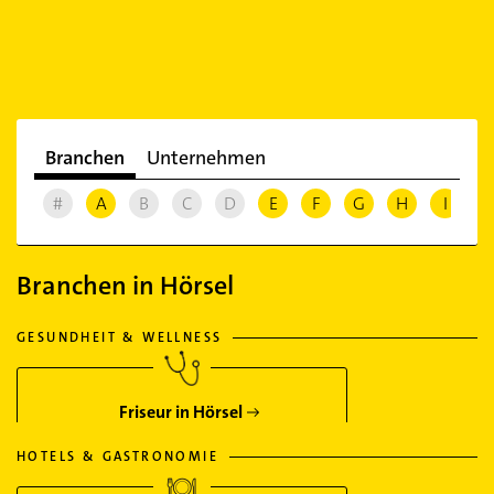
Branchen
Unternehmen
#
A
B
C
D
E
F
G
H
I
J
Branchen in Hörsel
GESUNDHEIT & WELLNESS
Friseur in Hörsel
HOTELS & GASTRONOMIE