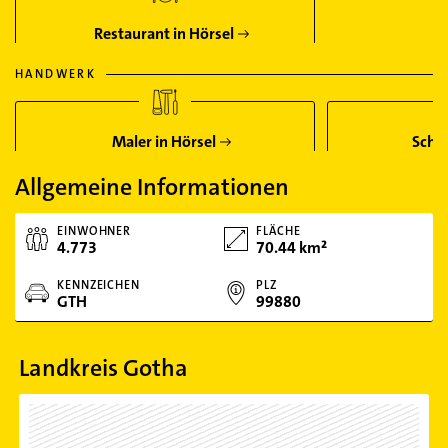
Restaurant in Hörsel
HANDWERK
Maler in Hörsel
Schre
Allgemeine Informationen
EINWOHNER
FLÄCHE
4.773
70.44 km²
KENNZEICHEN
PLZ
GTH
99880
Landkreis Gotha