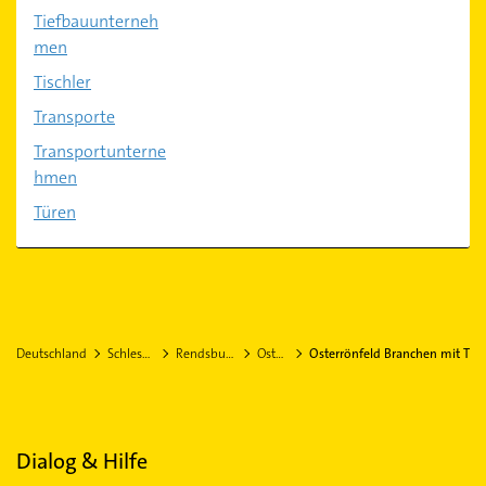
Tiefbauunterneh
men
Tischler
Transporte
Transportunterne
hmen
Türen
Deutschland
Schleswig-Holstein
Rendsburg-Eckernförde
Osterrönfeld
Osterrönfeld Branchen mit T
Dialog & Hilfe