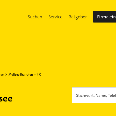
Suchen
Service
Ratgeber
Firma ei
see
Molfsee Branchen mit C
see
Stichwort, Name, Tele