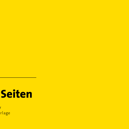
r
rlage