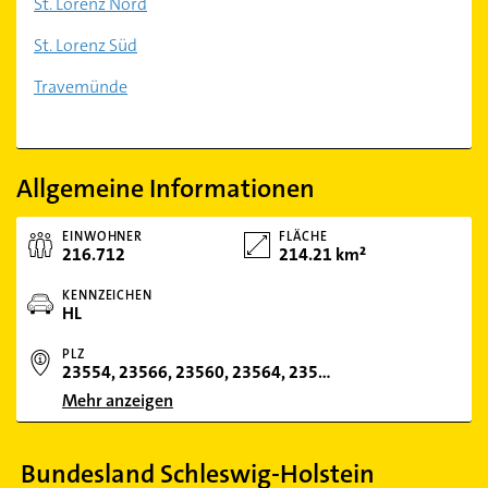
St. Lorenz Nord
St. Lorenz Süd
Travemünde
Allgemeine Informationen
EINWOHNER
FLÄCHE
216.712
214.21 km²
KENNZEICHEN
HL
PLZ
23554, 23566, 23560, 23564, 23552, 23568, 23562, 23569, 23558, 23556, 23570, 23530, 36100, 23627
Mehr anzeigen
Bundesland Schleswig-Holstein