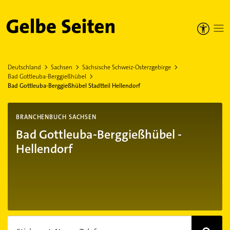
Gelbe Seiten
Deutschland
Sachsen
Sächsische Schweiz-Osterzgebirge
Bad Gottleuba-Berggießhübel
Bad Gottleuba-Berggießhübel Stadtteil Hellendorf
BRANCHENBUCH SACHSEN
Bad Gottleuba-Berggießhübel -
Hellendorf