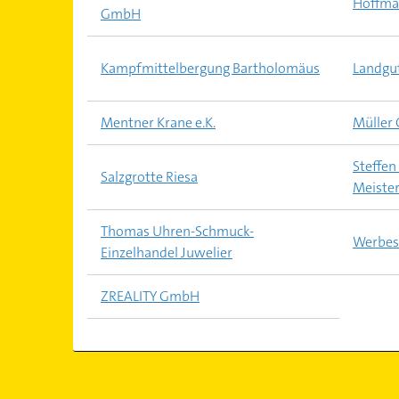
Hoffma
GmbH
Kampfmittelbergung Bartholomäus
Landgu
Mentner Krane e.K.
Müller 
Steffe
Salzgrotte Riesa
Meister
Thomas Uhren-Schmuck-
Werbese
Einzelhandel Juwelier
ZREALITY GmbH