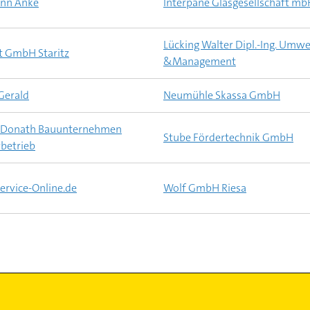
nn Anke
Interpane Glasgesellschaft mb
Lücking Walter Dipl.-Ing. Umw
t GmbH Staritz
&Management
Gerald
Neumühle Skassa GmbH
n Donath Bauunternehmen
Stube Fördertechnik GmbH
betrieb
rvice-Online.de
Wolf GmbH Riesa