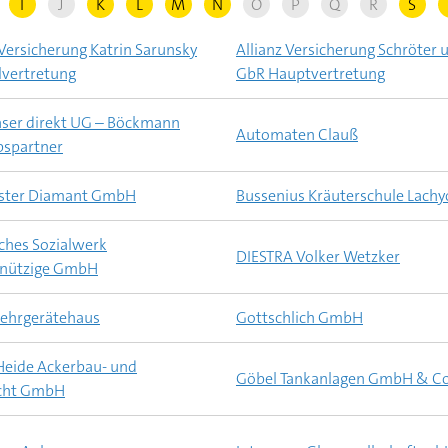
I
J
K
L
M
N
O
P
Q
R
S
 Versicherung Katrin Sarunsky
Allianz Versicherung Schröter 
lvertretung
GbR Hauptvertretung
aser direkt UG – Böckmann
Automaten Clauß
bspartner
ster Diamant GmbH
Bussenius Kräuterschule Lach
iches Sozialwerk
DIESTRA Volker Wetzker
nützige GmbH
ehrgerätehaus
Gottschlich GmbH
Heide Ackerbau- und
Göbel Tankanlagen GmbH & Co
cht GmbH