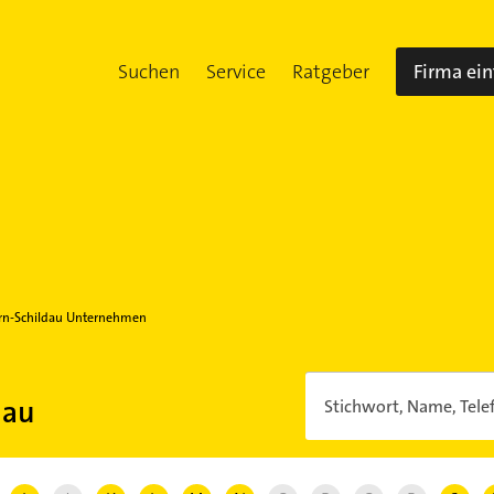
Suchen
Service
Ratgeber
Firma ei
rn-Schildau Unternehmen
dau
Stichwort, Name, Tele