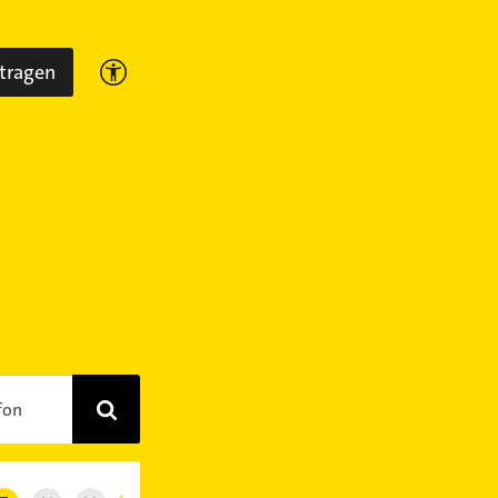
ntragen
fon