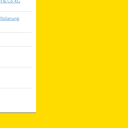
H & Co. KG
eltplanung