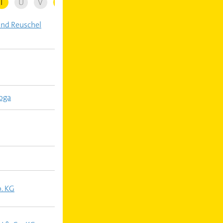
T
U
V
W
X
Y
Z
und Reuschel
yoga
. KG