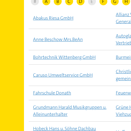
#
A
B
C
D
E
F
G
H
Allianz
Abakus Riesa GmbH
Genera
Autogl
Anne Beschow Mrs.BeAn
Vertrie
Bohrtechnik Wittenberg GmbH
Burmei
Christl
Caruso Umweltservice GmbH
gemein
Fahrschule Donath
Feuerw
Grundmann Harald Musikgruppen u.
Grüne 
Alleinunterhalter
Viehzu
Hobeck Hans u. Söhne Dachbau