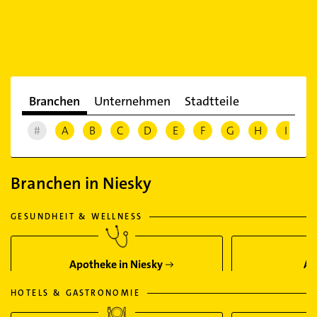
Branchen
Unternehmen
Stadtteile
#
A
B
C
D
E
F
G
H
I
J
Branchen in Niesky
GESUNDHEIT & WELLNESS
Apotheke in Niesky
Ar
HOTELS & GASTRONOMIE