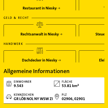
Restaurant in Niesky
Ta
GELD & RECHT
Rechtsanwalt in Niesky
Steuerb
HANDWERK
Dachdecker in Niesky
Elekt
Allgemeine Informationen
EINWOHNER
FLÄCHE
9.543
53.81 km²
KENNZEICHEN
PLZ
GR LÖB NOL NY WSW ZI
02906, 02901