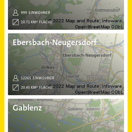
999
EINWOHNER
10.71 KM²
FLÄCHE
Ebersbach-Neugersdorf
Ebersbach-Neugersdorf
12265
EINWOHNER
20.45 KM²
FLÄCHE
Gablenz
Gablenz