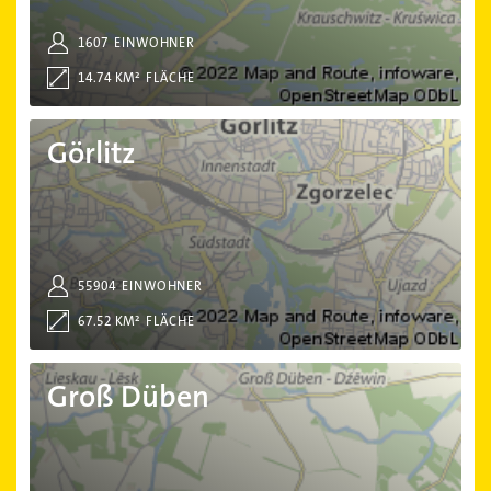
1607
EINWOHNER
14.74 KM²
FLÄCHE
Görlitz
Görlitz
55904
EINWOHNER
67.52 KM²
FLÄCHE
Groß Düben
Groß Düben