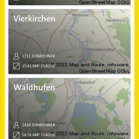
Vierkirchen
Vierkirchen
1711
EINWOHNER
35.41 KM²
FLÄCHE
Waldhufen
Waldhufen
2420
EINWOHNER
58.76 KM²
FLÄCHE