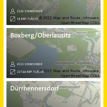
2126
EINWOHNER
18 KM²
FLÄCHE
Boxberg/Oberlausitz
Boxberg/Oberlausitz
4533
EINWOHNER
217.68 KM²
FLÄCHE
Dürrhennersdorf
Dürrhennersdorf