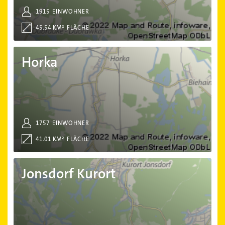
1915
EINWOHNER
45.54 KM²
FLÄCHE
Horka
Horka
1757
EINWOHNER
41.01 KM²
FLÄCHE
Jonsdorf Kurort
Jonsdorf Kurort