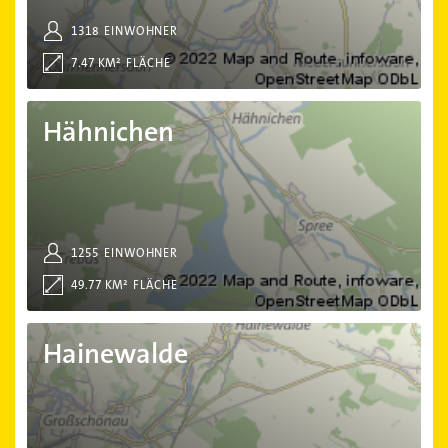
1318
EINWOHNER
7.47 KM²
FLÄCHE
Hähnichen
Hähnichen
1255
EINWOHNER
49.77 KM²
FLÄCHE
Hainewalde
Hainewalde