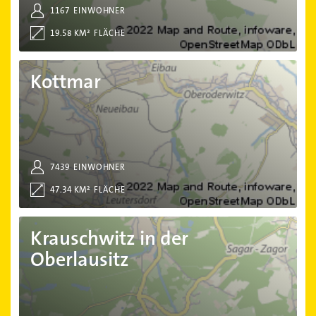
1167
EINWOHNER
19.58 KM²
FLÄCHE
Kottmar
Kottmar
7439
EINWOHNER
47.34 KM²
FLÄCHE
Krauschwitz in der Oberlausitz
Krauschwitz in der
Oberlausitz