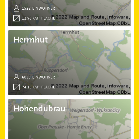
1522
EINWOHNER
12.96 KM²
FLÄCHE
Herrnhut
Herrnhut
6033
EINWOHNER
74.13 KM²
FLÄCHE
Hohendubrau
Hohendubrau