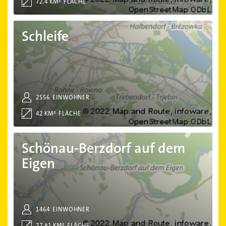
72.4 KM²
FLÄCHE
Schleife
Schleife
2556
EINWOHNER
42 KM²
FLÄCHE
Schönau-Berzdorf auf dem Eigen
Schönau-Berzdorf auf dem
Eigen
1464
EINWOHNER
27.81 KM²
FLÄCHE