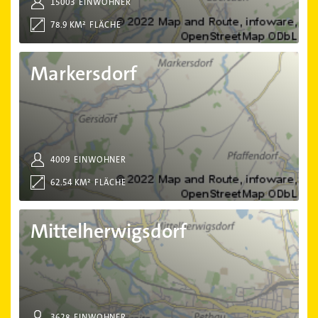
15003
EINWOHNER
78.9 KM²
FLÄCHE
Markersdorf
Markersdorf
4009
EINWOHNER
62.54 KM²
FLÄCHE
Mittelherwigsdorf
Mittelherwigsdorf
3628
EINWOHNER