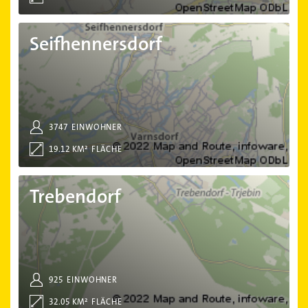
Seifhennersdorf
Seifhennersdorf
3747
EINWOHNER
19.12 KM²
FLÄCHE
Trebendorf
Trebendorf
925
EINWOHNER
32.05 KM²
FLÄCHE