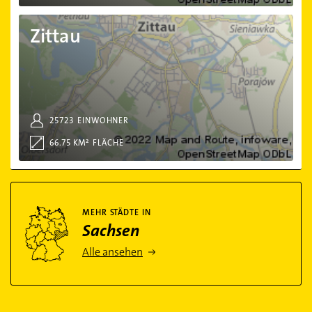
Zittau
Zittau
25723
EINWOHNER
66.75 KM²
FLÄCHE
Mehr Städte in Sachsen
MEHR STÄDTE IN
Sachsen
Alle ansehen