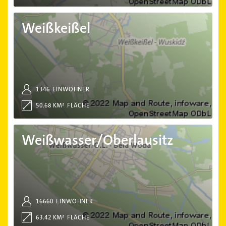
Weißkeißel
Weißkeißel
1346
EINWOHNER
50.68 KM²
FLÄCHE
Weißwasser/Oberlausitz
Weißwasser/Oberlausitz
16660
EINWOHNER
63.42 KM²
FLÄCHE