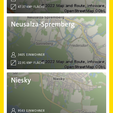
47.37 KM²
FLÄCHE
Neusalza-Spremberg
Neusalza-Spremberg
3405
EINWOHNER
22.91 KM²
FLÄCHE
Niesky
Niesky
9543
EINWOHNER