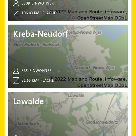
3509
EINWOHNER
106.83 KM²
FLÄCHE
Kreba-Neudorf
Kreba-Neudorf
865
EINWOHNER
31.65 KM²
FLÄCHE
Lawalde
Lawalde