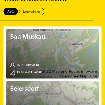
ABC
Einwohner
Bad Muskau
Bad Muskau
3612
EINWOHNER
15.38 KM²
FLÄCHE
Beiersdorf
Beiersdorf