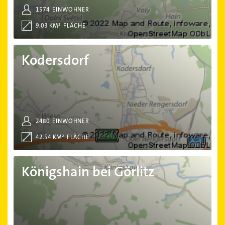
1574
EINWOHNER
9.03 KM²
FLÄCHE
Kodersdorf
Kodersdorf
2480
EINWOHNER
42.54 KM²
FLÄCHE
Königshain bei Görlitz
Königshain bei Görlitz