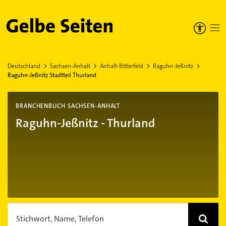
Gelbe Seiten
Deutschland
Sachsen-Anhalt
Anhalt-Bitterfeld
Raguhn-Jeßnitz
Raguhn-Jeßnitz Stadtteil Thurland
BRANCHENBUCH SACHSEN-ANHALT
Raguhn-Jeßnitz - Thurland
Stichwort, Name, Telefon