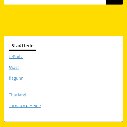
Stadtteile
Jeßnitz
Möst
Raguhn
Thurland
Tornau v d Heide