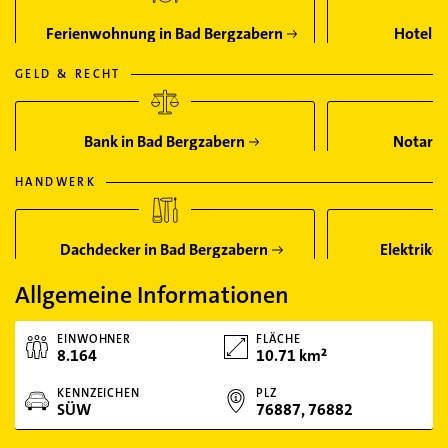
Ferienwohnung in Bad Bergzabern
Hotel i
GELD & RECHT
Bank in Bad Bergzabern
Notar i
HANDWERK
Dachdecker in Bad Bergzabern
Elektrike
Allgemeine Informationen
EINWOHNER
FLÄCHE
8.164
10.71 km²
KENNZEICHEN
PLZ
SÜW
76887, 76882