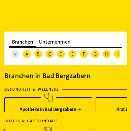
Branchen
Unternehmen
#
A
B
C
D
E
F
G
H
I
J
Branchen in Bad Bergzabern
GESUNDHEIT & WELLNESS
Apotheke in Bad Bergzabern
Arzt in
HOTELS & GASTRONOMIE