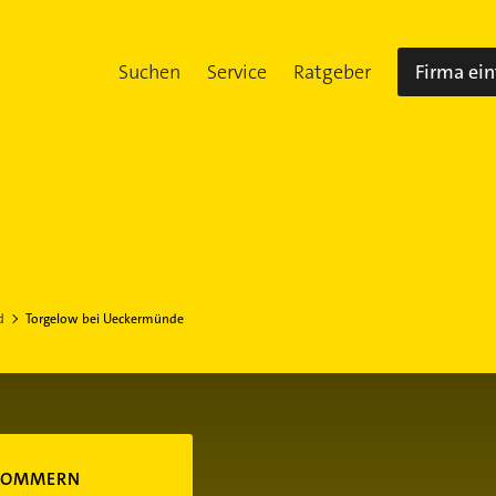
Suchen
Service
Ratgeber
Firma ei
d
Torgelow bei Ueckermünde
POMMERN