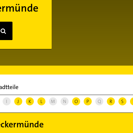
kermünde
adtteile
I
J
K
L
M
N
O
P
Q
R
S
Ueckermünde