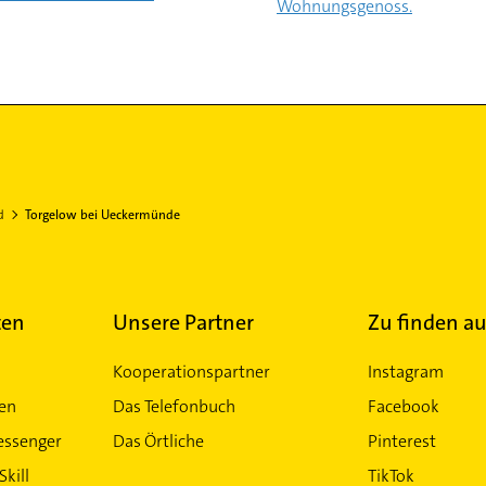
Wohnungsgenoss.
d
Torgelow bei Ueckermünde
ten
Unsere Partner
Zu finden au
Kooperationspartner
Instagram
ten
Das Telefonbuch
Facebook
essenger
Das Örtliche
Pinterest
Skill
TikTok