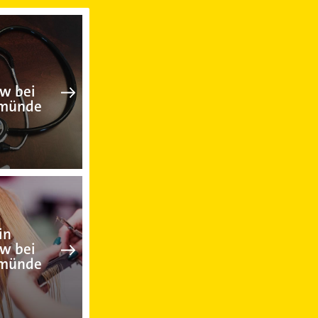
 bei Ueckermünde
Arzt in Torgelow bei Ueckermünd
ow bei
rmünde
Friseur in Torgelow bei Ueckerm
in
ow bei
rmünde