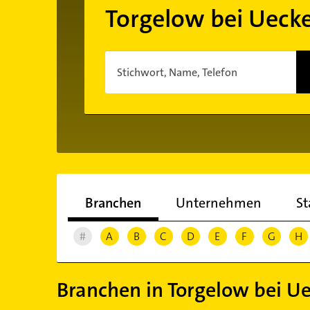
Torgelow bei Uec
Stichwort, Name, Telefon
Branchen
Unternehmen
St
#
A
B
C
D
E
F
G
H
Branchen in Torgelow bei 