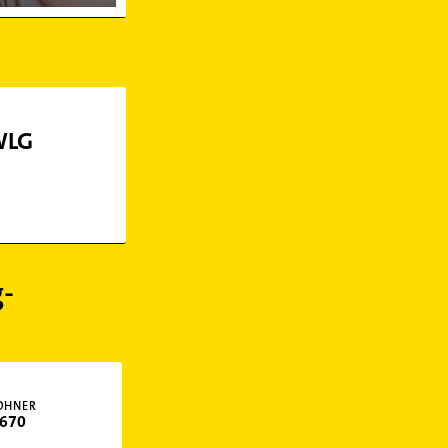
WLG
-
OHNER
670