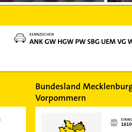
KENNZEICHEN
ANK GW HGW PW SBG UEM VG 
Bundesland Mecklenburg
Vorpommern
R
EINW
1610