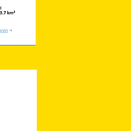
E
3.7 km²
hren