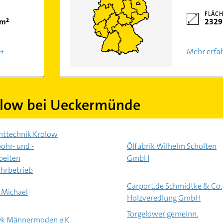
FLÄCH
km²
2329
Mehr erfa
elow bei Ueckermünde
ttechnik Krolow
ohr- und -
Ölfabrik Wilhelm Scholten
beiten
GmbH
hrbetrieb
Carport.de Schmidtke & Co.
 Michael
Holzveredlung GmbH
Torgelower gemeinn.
yk Männermoden e.K.