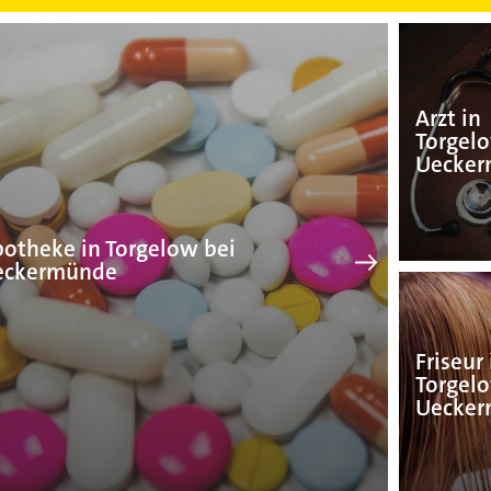
Apotheke in Torgelow
Arzt in
Torgel
Uecke
otheke in Torgelow bei
eckermünde
Friseur 
Torgel
Uecke