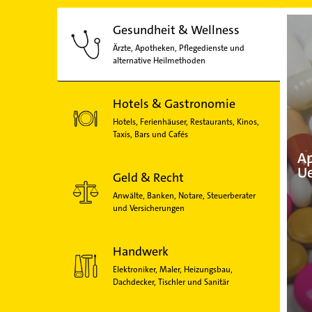
Gesundheit & Wellness
Ärzte, Apotheken, Pflegedienste und
alternative Heilmethoden
Hotels & Gastronomie
Hotels, Ferienhäuser, Restaurants, Kinos,
Taxis, Bars und Cafés
Ap
U
Geld & Recht
Anwälte, Banken, Notare, Steuerberater
und Versicherungen
Handwerk
Elektroniker, Maler, Heizungsbau,
Dachdecker, Tischler und Sanitär