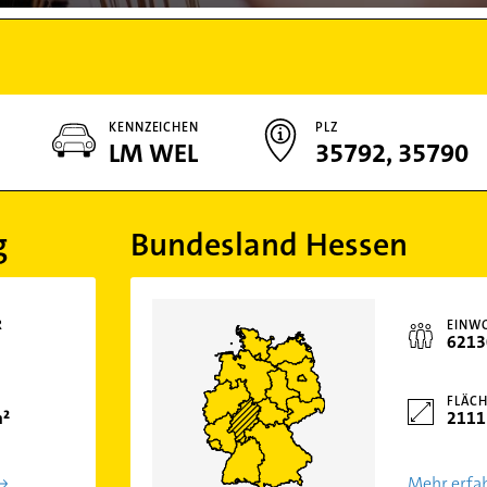
KENNZEICHEN
PLZ
LM WEL
35792, 35790
g
Bundesland Hessen
R
EINW
6213
FLÄCH
m²
2111
Mehr erfa