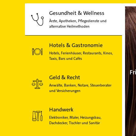
Gesundheit & Wellness
Ärzte, Apotheken, Pflegedienste und
alternative Heilmethoden
Hotels & Gastronomie
Hotels, Ferienhäuser, Restaurants, Kinos,
Taxis, Bars und Cafés
Fr
Geld & Recht
Anwälte, Banken, Notare, Steuerberater
und Versicherungen
Handwerk
Elektroniker, Maler, Heizungsbau,
Dachdecker, Tischler und Sanitär