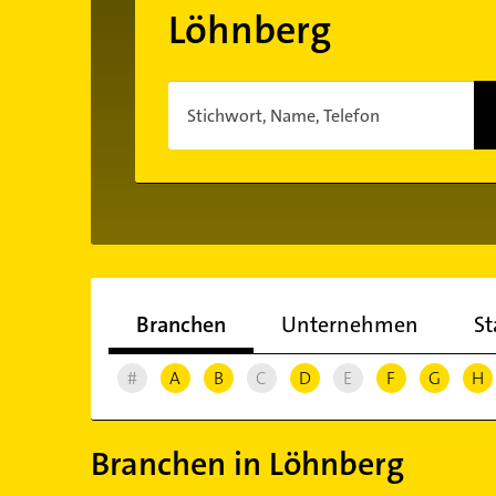
Löhnberg
Stichwort, Name, Telefon
Branchen
Unternehmen
St
#
A
B
C
D
E
F
G
H
Branchen in Löhnberg