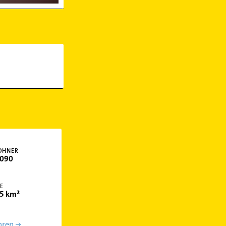
OHNER
090
E
5 km²
hren