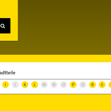
adtteile
I
J
K
L
M
N
O
P
Q
R
S