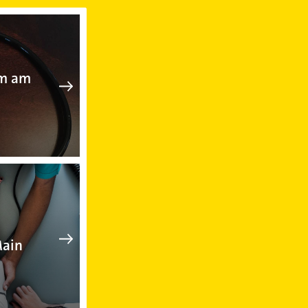
 am Main
zt in Rüsselsheim am Main
im am
m Main
ankenpflege in Rüsselsheim am M
Main