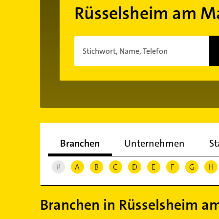
Rüsselsheim am M
Stichwort, Name, Telefon
Branchen
Unternehmen
St
#
A
B
C
D
E
F
G
H
Branchen in Rüsselsheim a