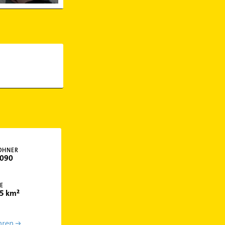
OHNER
090
E
5 km²
hren