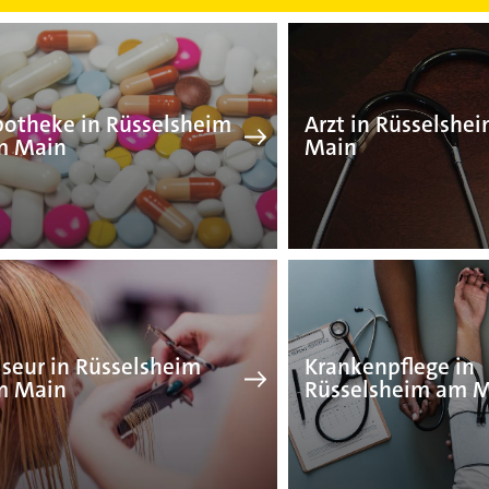
Apotheke in Rüsselsheim
Ar
otheke in Rüsselsheim
Arzt in Rüsselshe
m Main
Main
Friseur in Rüsselsheim a
Kr
iseur in Rüsselsheim
Krankenpflege in
m Main
Rüsselsheim am 