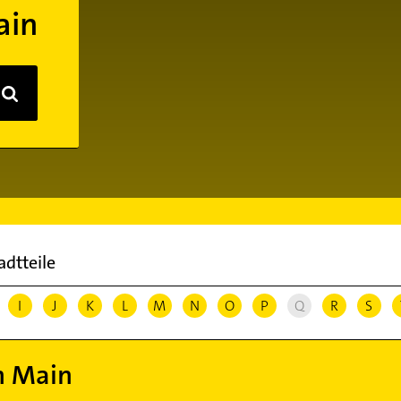
ain
adtteile
I
J
K
L
M
N
O
P
Q
R
S
m Main