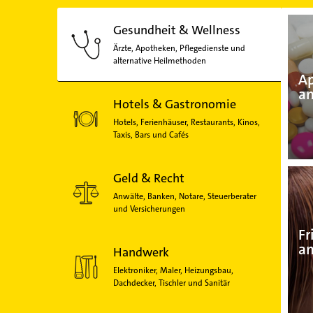
Gesundheit & Wellness
Ärzte, Apotheken, Pflegedienste und
alternative Heilmethoden
Ap
a
Hotels & Gastronomie
Hotels, Ferienhäuser, Restaurants, Kinos,
Taxis, Bars und Cafés
Geld & Recht
Anwälte, Banken, Notare, Steuerberater
und Versicherungen
Fr
a
Handwerk
Elektroniker, Maler, Heizungsbau,
Dachdecker, Tischler und Sanitär