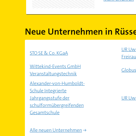
Neue Unternehmen in Rüss
UR Uwe
STO SE & Co. KGaA
Freir
Wittekind-Events GmbH
Globus
Veranstaltungstechnik
Alexander-von-Humboldt-
Schule Integrierte
Jahrgangsstufe der
UR Uwe
schulformübergreifenden
Gesamtschule
Alle neuen Unternehmen