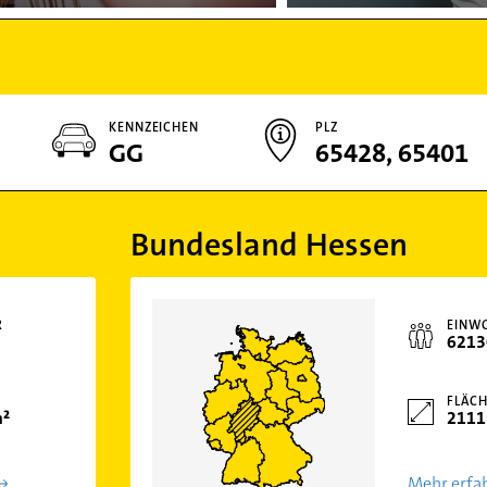
KENNZEICHEN
PLZ
GG
65428, 65401
Bundesland Hessen
R
EINW
6213
FLÄCH
m²
2111
Mehr erfa