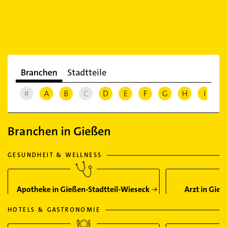
Branchen
Stadtteile
#
A
B
C
D
E
F
G
H
I
J
Branchen in Gießen
GESUNDHEIT & WELLNESS
Apotheke in Gießen-Stadtteil-Wieseck
Arzt in Gie
HOTELS & GASTRONOMIE