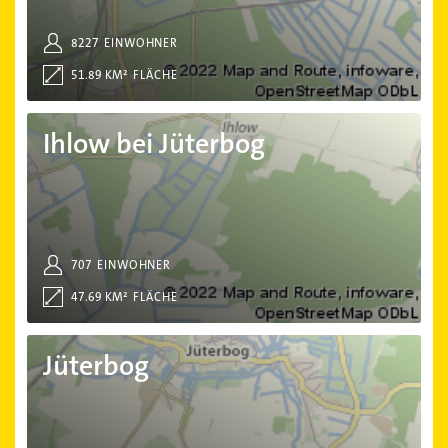
8227
EINWOHNER
51.89 KM²
FLÄCHE
Ihlow bei Jüterbog
Ihlow bei Jüterbog
707
EINWOHNER
47.69 KM²
FLÄCHE
Jüterbog
Jüterbog