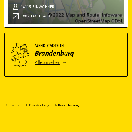
18115
EINWOHNER
180.4 KM²
FLÄCHE
Mehr Städte in Brandenburg
MEHR STÄDTE IN
Brandenburg
Alle ansehen
Deutschland
Brandenburg
Teltow-Fläming