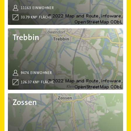
11163
EINWOHNER
33.79 KM²
FLÄCHE
Trebbin
Trebbin
9474
EINWOHNER
126.37 KM²
FLÄCHE
Zossen
Zossen