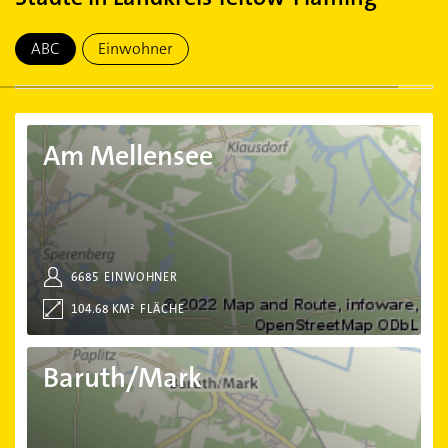
ABC
Einwohner
Am Mellensee
Am Mellensee
6685
EINWOHNER
104.68 KM²
FLÄCHE
Baruth/Mark
Baruth/Mark