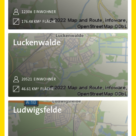
12308
EINWOHNER
176.48 KM²
FLÄCHE
Luckenwalde
Luckenwalde
20521
EINWOHNER
46.61 KM²
FLÄCHE
Ludwigsfelde
Ludwigsfelde