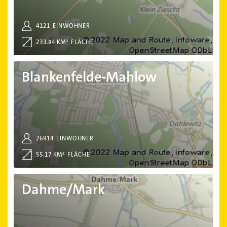
4121
EINWOHNER
233.84 KM²
FLÄCHE
Blankenfelde-Mahlow
Blankenfelde-Mahlow
26914
EINWOHNER
55.17 KM²
FLÄCHE
Dahme/Mark
Dahme/Mark