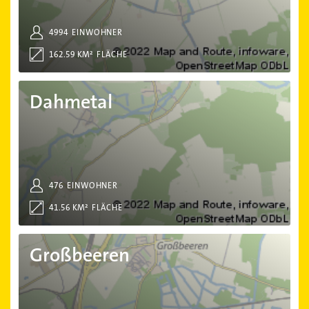
4994
EINWOHNER
162.59 KM²
FLÄCHE
Dahmetal
Dahmetal
476
EINWOHNER
41.56 KM²
FLÄCHE
Großbeeren
Großbeeren